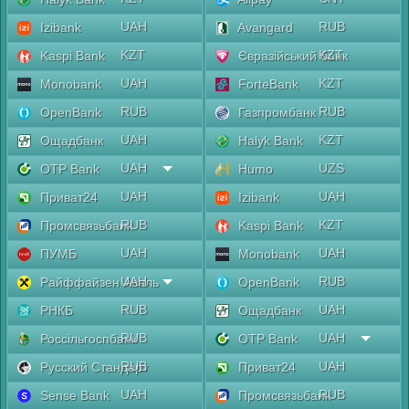
UAH
RUB
Izibank
Avangard
KZT
KZT
Kaspi Bank
Євразійський банк
UAH
KZT
Monobank
ForteBank
RUB
RUB
OpenBank
Газпромбанк
UAH
KZT
Ощадбанк
Halyk Bank
UAH
UZS
OTP Bank
Humo
UAH
UAH
Приват24
Izibank
RUB
KZT
Промсвязьбанк
Kaspi Bank
UAH
UAH
ПУМБ
Monobank
UAH
RUB
Райффайзен Аваль
OpenBank
RUB
UAH
РНКБ
Ощадбанк
RUB
UAH
Россільгоспбанк
OTP Bank
RUB
UAH
Русский Стандарт
Приват24
UAH
RUB
Sense Bank
Промсвязьбанк