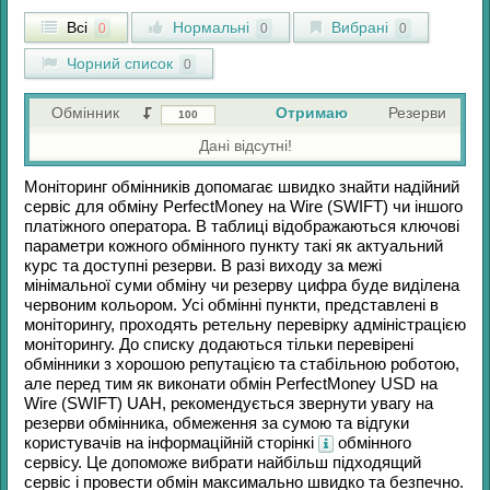
Всі
Нормальні
Вибрані
0
0
0
Чорний список
0
Обмінник
Отримаю
Резерви
Дані відсутні!
Моніторинг обмінників допомагає швидко знайти надійний
сервіс для обміну
PerfectMoney
на
Wire (SWIFT)
чи іншого
платіжного оператора. В таблиці відображаються ключові
параметри кожного обмінного пункту такі як актуальний
курс та доступні резерви. В разі виходу за межі
мінімальної суми обміну чи резерву цифра буде виділена
червоним кольором. Усі обмінні пункти, представлені в
моніторингу, проходять ретельну перевірку адміністрацією
моніторингу. До списку додаються тільки перевірені
обмінники з хорошою репутацією та стабільною роботою,
але перед тим як виконати обмін
PerfectMoney USD
на
Wire (SWIFT) UAH
, рекомендується звернути увагу на
резерви обмінника, обмеження за сумою та відгуки
користувачів на інформаційній сторінкі
обмінного
сервісу. Це допоможе вибрати найбільш підходящий
сервіс і провести обмін максимально швидко та безпечно.