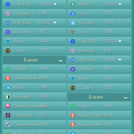
TRC20
TRC20
True USD
Tether
UNI
XTZ
Uniswap
Tezos
USDC
TON
USD Coin
Toncoin
VET
TRX
VeChain
Tron
XVG
TRC20
Verge
True USD
ZEC
UNI
ZCash
Uniswap
Банки
USDC
USD Coin
UAH
A-Bank
VET
VeChain
RUB
Альфа-Банк
XVG
Verge
CNY
Alipay
ZEC
ZCash
RUB
Avangard
Банки
KZT
UAH
Євразійський банк
A-Bank
KZT
RUB
ForteBank
Альфа Cash-in
RUB
RUB
Газпромбанк
Альфа-Банк
KZT
CNY
Halyk Bank
Alipay