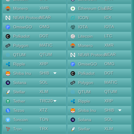
XMR
ETC
Monero
Ethereum Classic
NEAR
ICX
NEAR Protocol
ICON
OMG
IOTA
OmiseGO
IOTA
DOT
LTC
Polkadot
Litecoin
MATIC
XMR
Polygon
Monero
QTUM
NEAR
QTUM
NEAR Protocol
XRP
OMG
Ripple
OmiseGO
SHIB
DOT
Shiba Inu
Polkadot
SOL
MATIC
Solana
Polygon
XLM
QTUM
Stellar
QTUM
TRC20
XRP
Tether
Ripple
XTZ
SHIB
Tezos
Shiba Inu
TON
SOL
Toncoin
Solana
TRX
XLM
Tron
Stellar