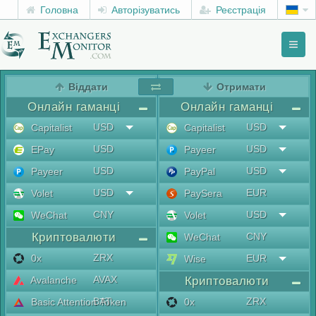
Головна
Авторізуватись
Реєстрація
Toggl
naviga
menu
Віддати
Отримати
Онлайн гаманці
Онлайн гаманці
USD
USD
Capitalist
Capitalist
USD
USD
EPay
Payeer
USD
USD
Payeer
PayPal
USD
EUR
Volet
PaySera
CNY
USD
WeChat
Volet
Криптовалюти
CNY
WeChat
ZRX
0x
EUR
Wise
AVAX
Avalanche
Криптовалюти
BAT
ZRX
Basic Attention Token
0x