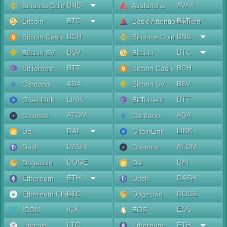
BNB
AVAX
Binance Coin
Avalanche
BTC
BAT
Bitcoin
Basic Attention Token
BCH
BNB
Bitcoin Cash
Binance Coin
BSV
BTC
Bitcoin SV
Bitcoin
BTT
BCH
BitTorrent
Bitcoin Cash
ADA
BSV
Cardano
Bitcoin SV
LINK
BTT
ChainLink
BitTorrent
ATOM
ADA
Cosmos
Cardano
DAI
LINK
Dai
ChainLink
DASH
ATOM
Dash
Cosmos
DOGE
DAI
Dogecoin
Dai
ETH
DASH
Ethereum
Dash
ETC
DOGE
Ethereum Classic
Dogecoin
ICX
EOS
ICON
EOS
LTC
ETH
Litecoin
Ethereum