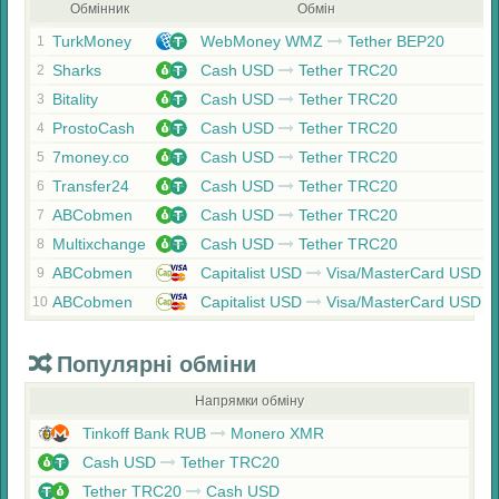
Обмінник
Обмін
TurkMoney
WebMoney WMZ
Tether BEP20
1
Sharks
Cash USD
Tether TRC20
2
Bitality
Cash USD
Tether TRC20
3
ProstoCash
Cash USD
Tether TRC20
4
7money.co
Cash USD
Tether TRC20
5
Transfer24
Cash USD
Tether TRC20
6
ABCobmen
Cash USD
Tether TRC20
7
Multixchange
Cash USD
Tether TRC20
8
ABCobmen
Capitalist USD
Visa/MasterCard USD
9
ABCobmen
Capitalist USD
Visa/MasterCard USD
10
Популярні обміни
Напрямки обміну
Tinkoff Bank RUB
Monero XMR
Cash USD
Tether TRC20
Tether TRC20
Cash USD