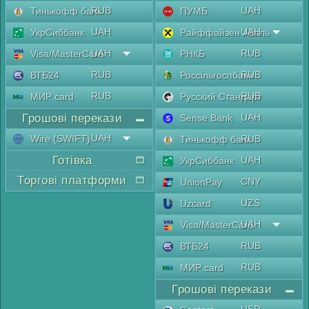
RUB
UAH
Тинькофф банк
ПУМБ
UAH
UAH
УкрСиббанк
Райффайзен Аваль
UAH
RUB
Visa/MasterCard
РНКБ
RUB
RUB
ВТБ24
Россільгоспбанк
RUB
RUB
МИР card
Русский Стандарт
Грошові перекази
UAH
Sense Bank
UAH
Wire (SWIFT)
RUB
Тинькофф банк
Готівка
UAH
УкрСиббанк
Торгові платформи
CNY
UnionPay
UZS
Uzcard
UAH
Visa/MasterCard
RUB
ВТБ24
RUB
МИР card
Грошові перекази