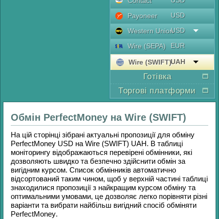
USD
Contaсt
USD
Payoneer
USD
Western Union
EUR
Wire (SEPA)
UAH
Wire (SWIFT)
Готівка
Торгові платформи
Обмін
PerfectMoney
на
Wire (SWIFT)
На цій сторінці зібрані актуальні пропозиції для обміну
PerfectMoney USD
на
Wire (SWIFT) UAH
. В таблиці
моніторингу відображаються перевірені обмінники, які
дозволяють швидко та безпечно здійснити обмін за
вигідним курсом. Список обмінників автоматично
відсортований таким чином, щоб у верхній частині таблиці
знаходилися пропозиції з найкращим курсом обміну та
оптимальними умовами, це дозволяє легко порівняти різні
варіанти та вибрати найбільш вигідний спосіб обміняти
PerfectMoney
.