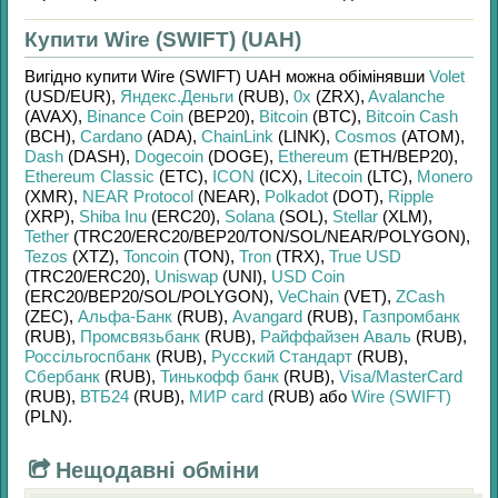
Купити Wire (SWIFT) (UAH)
Вигідно купити
Wire (SWIFT) UAH
можна обімінявши
Volet
(USD/
EUR)
,
Яндекс.Деньги
(RUB)
,
0x
(ZRX)
,
Avalanche
(AVAX)
,
Binance Coin
(BEP20)
,
Bitcoin
(BTC)
,
Bitcoin Cash
(BCH)
,
Cardano
(ADA)
,
ChainLink
(LINK)
,
Cosmos
(ATOM)
,
Dash
(DASH)
,
Dogecoin
(DOGE)
,
Ethereum
(ETH/
BEP20)
,
Ethereum Classic
(ETC)
,
ICON
(ICX)
,
Litecoin
(LTC)
,
Monero
(XMR)
,
NEAR Protocol
(NEAR)
,
Polkadot
(DOT)
,
Ripple
(XRP)
,
Shiba Inu
(ERC20)
,
Solana
(SOL)
,
Stellar
(XLM)
,
Tether
(TRC20/
ERC20/
BEP20/
TON/
SOL/
NEAR/
POLYGON)
,
Tezos
(XTZ)
,
Toncoin
(TON)
,
Tron
(TRX)
,
True USD
(TRC20/
ERC20)
,
Uniswap
(UNI)
,
USD Coin
(ERC20/
BEP20/
SOL/
POLYGON)
,
VeChain
(VET)
,
ZCash
(ZEC)
,
Альфа-Банк
(RUB)
,
Avangard
(RUB)
,
Газпромбанк
(RUB)
,
Промсвязьбанк
(RUB)
,
Райффайзен Аваль
(RUB)
,
Россільгоспбанк
(RUB)
,
Русский Стандарт
(RUB)
,
Сбербанк
(RUB)
,
Тинькофф банк
(RUB)
,
Visa/MasterCard
(RUB)
,
ВТБ24
(RUB)
,
МИР card
(RUB)
або
Wire (SWIFT)
(PLN)
.
Нещодавні обміни