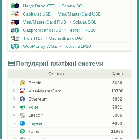
Halyk Bank KZT
Solana SOL
Capitalist USD
Visa/MasterCard USD
Visa/MasterCard RUB
Solana SOL
Gazprombank RUB
Tether TRC20
Tron TRX
Oschadbank UAH
WebMoney WMZ
Tether BEP20
Популярні платіжні системи
Система
Курсів
Bitcoin
5680
1
Visa/MasterCard
10708
2
Ethereum
5092
3
Volet
7091
4
Litecoin
3906
5
Payeer
4839
6
Tether
11965
7