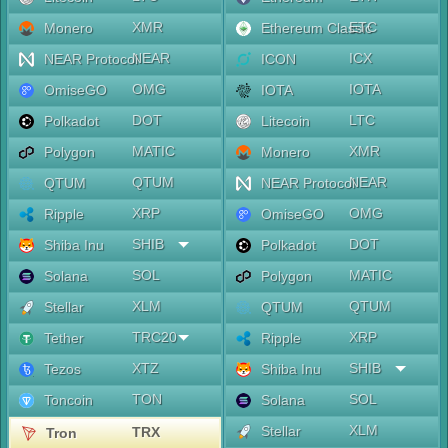
XMR
ETC
Monero
Ethereum Classic
NEAR
ICX
NEAR Protocol
ICON
OMG
IOTA
OmiseGO
IOTA
DOT
LTC
Polkadot
Litecoin
MATIC
XMR
Polygon
Monero
QTUM
NEAR
QTUM
NEAR Protocol
XRP
OMG
Ripple
OmiseGO
SHIB
DOT
Shiba Inu
Polkadot
SOL
MATIC
Solana
Polygon
XLM
QTUM
Stellar
QTUM
TRC20
XRP
Tether
Ripple
XTZ
SHIB
Tezos
Shiba Inu
TON
SOL
Toncoin
Solana
XLM
Stellar
TRX
Tron