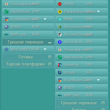
RUB
UAH
Тинькофф банк
ПУМБ
UAH
UAH
УкрСиббанк
Райффайзен Аваль
UAH
RUB
Visa/MasterCard
РНКБ
RUB
RUB
ВТБ24
Россільгоспбанк
RUB
RUB
МИР card
Русский Стандарт
Грошові перекази
UAH
Sense Bank
RUB
Wire (SWIFT)
RUB
Тинькофф банк
Готівка
UAH
УкрСиббанк
Торгові платформи
CNY
UnionPay
UZS
Uzcard
UAH
Visa/MasterCard
RUB
ВТБ24
RUB
МИР card
Грошові перекази