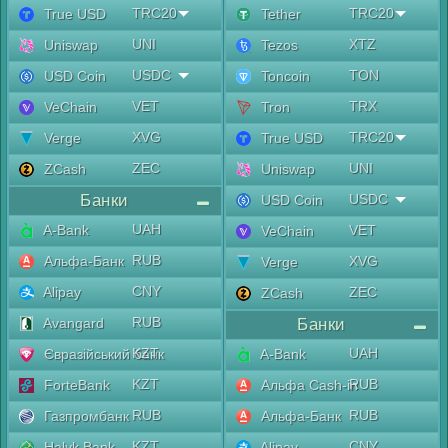
TRC20
TRC20
True USD
Tether
UNI
XTZ
Uniswap
Tezos
USDC
TON
USD Coin
Toncoin
VET
TRX
VeChain
Tron
XVG
TRC20
Verge
True USD
ZEC
UNI
ZCash
Uniswap
Банки
USDC
USD Coin
UAH
A-Bank
VET
VeChain
RUB
Альфа-Банк
XVG
Verge
CNY
Alipay
ZEC
ZCash
RUB
Avangard
Банки
KZT
UAH
Євразійський банк
A-Bank
KZT
RUB
ForteBank
Альфа Cash-in
RUB
RUB
Газпромбанк
Альфа-Банк
KZT
CNY
Halyk Bank
Alipay