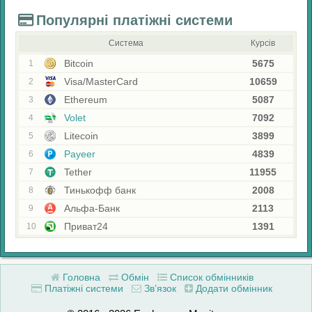
Популярні платіжні системи
Система
Курсів
Bitcoin
5675
1
Visa/MasterCard
10659
2
Ethereum
5087
3
Volet
7092
4
Litecoin
3899
5
Payeer
4839
6
Tether
11955
7
Тинькофф банк
2008
8
Альфа-Банк
2113
9
Приват24
1391
10
Головна
Обмін
Список обмінників
Платіжні системи
Зв’язок
Додати обмінник