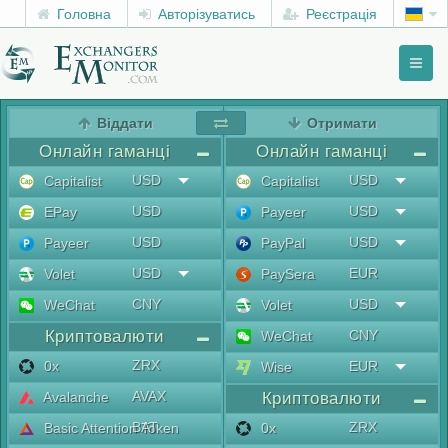
Головна
Авторізуватись
Реєстрація
Toggl
naviga
menu
Віддати
Отримати
Онлайн гаманці
Онлайн гаманці
USD
USD
Capitalist
Capitalist
USD
USD
EPay
Payeer
USD
USD
Payeer
PayPal
USD
EUR
Volet
PaySera
CNY
USD
WeChat
Volet
Криптовалюти
CNY
WeChat
ZRX
0x
EUR
Wise
AVAX
Avalanche
Криптовалюти
BAT
ZRX
Basic Attention Token
0x