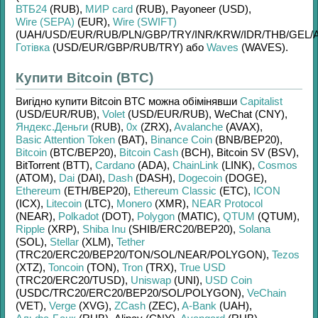
ВТБ24
(RUB)
,
МИР card
(RUB)
,
Payoneer (USD)
,
Wire (SEPA)
(EUR)
,
Wire (SWIFT)
(UAH/
USD/
EUR/
RUB/
PLN/
GBP/
TRY/
INR/
KRW/
IDR/
THB/
GEL/
Готівка
(USD/
EUR/
GBP/
RUB/
TRY)
або
Waves
(WAVES)
.
Купити Bitcoin (BTC)
Вигідно купити
Bitcoin BTC
можна обімінявши
Capitalist
(USD/
EUR/
RUB)
,
Volet
(USD/
EUR/
RUB)
,
WeChat (CNY)
,
Яндекс.Деньги
(RUB)
,
0x
(ZRX)
,
Avalanche
(AVAX)
,
Basic Attention Token
(BAT)
,
Binance Coin
(BNB/
BEP20)
,
Bitcoin
(BTC/
BEP20)
,
Bitcoin Cash
(BCH)
,
Bitcoin SV (BSV)
,
BitTorrent (BTT)
,
Cardano
(ADA)
,
ChainLink
(LINK)
,
Cosmos
(ATOM)
,
Dai
(DAI)
,
Dash
(DASH)
,
Dogecoin
(DOGE)
,
Ethereum
(ETH/
BEP20)
,
Ethereum Classic
(ETC)
,
ICON
(ICX)
,
Litecoin
(LTC)
,
Monero
(XMR)
,
NEAR Protocol
(NEAR)
,
Polkadot
(DOT)
,
Polygon
(MATIC)
,
QTUM
(QTUM)
,
Ripple
(XRP)
,
Shiba Inu
(SHIB/
ERC20/
BEP20)
,
Solana
(SOL)
,
Stellar
(XLM)
,
Tether
(TRC20/
ERC20/
BEP20/
TON/
SOL/
NEAR/
POLYGON)
,
Tezos
(XTZ)
,
Toncoin
(TON)
,
Tron
(TRX)
,
True USD
(TRC20/
ERC20/
TUSD)
,
Uniswap
(UNI)
,
USD Coin
(USDC/
TRC20/
ERC20/
BEP20/
SOL/
POLYGON)
,
VeChain
(VET)
,
Verge
(XVG)
,
ZCash
(ZEC)
,
A-Bank
(UAH)
,