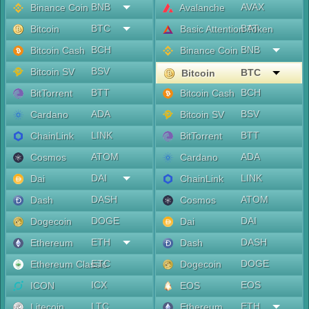
BNB
AVAX
Binance Coin
Avalanche
BTC
BAT
Bitcoin
Basic Attention Token
BCH
BNB
Bitcoin Cash
Binance Coin
BSV
Bitcoin SV
BTC
Bitcoin
BTT
BCH
BitTorrent
Bitcoin Cash
ADA
BSV
Cardano
Bitcoin SV
LINK
BTT
ChainLink
BitTorrent
ATOM
ADA
Cosmos
Cardano
DAI
LINK
Dai
ChainLink
DASH
ATOM
Dash
Cosmos
DOGE
DAI
Dogecoin
Dai
ETH
DASH
Ethereum
Dash
ETC
DOGE
Ethereum Classic
Dogecoin
ICX
EOS
ICON
EOS
LTC
ETH
Litecoin
Ethereum