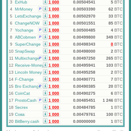
3
ExHub
1 000
0.00504541
5
BTC
4
MrMoney
1 000
0.00503390
62
BTC
Р
5
LetsExchange
1 000
0.00502970
33
BTC
6
ChangeNOW
1 000
0.00501551
85
BTC
7
Yochange
1 000
0.00500485
4
BTC
Р
8
ABCobmen
1 000
0.00499800
349
BTC
Р
9
SuperChange
1 000
0.00498343
0
BTC
10
SnapSwap
1 000
0.00498000
2
BTC
11
Multixchange
1 000
0.00497250
265
BTC
Р
12
Receive-Money
1 000
0.00495941
103
BTC
13
Lincoln Money
1 000
0.00495258
2
BTC
14
F-Change
1 000
0.00490771
7
BTC
15
Bro Exchange
1 000
0.00490385
20
BTC
Р
16
CoinCat
1 000
0.00490275
6
BTC
17
ProstoCash
1 000
0.00485451
1 246
BTC
Р
18
Secrex
1 000
0.00484785
1
BTC
19
Сова
1 000
0.00479761
100
BTC
20
BitBerry.cash
1 000
0.00000000
1
BTC