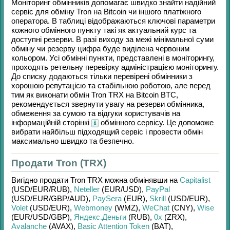
Моніторинг обмінників допомагає швидко знайти надійний
сервіс для обміну
Tron
на
Bitcoin
чи іншого платіжного
оператора. В таблиці відображаються ключові параметри
кожного обмінного пункту такі як актуальний курс та
доступні резерви. В разі виходу за межі мінімальної суми
обміну чи резерву цифра буде виділена червоним
кольором. Усі обмінні пункти, представлені в моніторингу,
проходять ретельну перевірку адміністрацією моніторингу.
До списку додаються тільки перевірені обмінники з
хорошою репутацією та стабільною роботою, але перед
тим як виконати обмін
Tron TRX
на
Bitcoin BTC
,
рекомендується звернути увагу на резерви обмінника,
обмеження за сумою та відгуки користувачів на
інформаційній сторінкі
обмінного сервісу. Це допоможе
вибрати найбільш підходящий сервіс і провести обмін
максимально швидко та безпечно.
Продати Tron (TRX)
Вигідно продати
Tron TRX
можна обмінявши на
Capitalist
(USD/
EUR/
RUB)
,
Neteller
(EUR/
USD)
,
PayPal
(USD/
EUR/
GBP/
AUD)
,
PaySera
(EUR)
,
Skrill
(USD/
EUR)
,
Volet
(USD/
EUR)
,
Webmoney
(WMZ)
,
WeChat
(CNY)
,
Wise
(EUR/
USD/
GBP)
,
Яндекс.Деньги
(RUB)
,
0x
(ZRX)
,
Avalanche
(AVAX)
,
Basic Attention Token
(BAT)
,