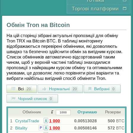
Готівка
Торгові платформи
Обмін
Tron
на
Bitcoin
На цій сторінці зібрані актуальні пропозиції для обміну
Tron TRX
на
Bitcoin BTC
. В таблиці моніторингу
відображаються перевірені обмінники, які дозволяють
швидко та безпечно здійснити обмін за вигідним курсом.
Список обмінників автоматично відсортований таким
чином, щоб у верхній частині таблиці знаходилися
пропозиції з найкращим курсом обміну та оптимальними
умовами, це дозволяє легко порівняти різні варіанти та
вибрати найбільш вигідний спосіб обміняти
Tron
.
Всі
Нормальні
Вибрані
20
20
0
Чорний список
0
Обмінник
Отримаю
Резерви
1
CrystalTrade
1 000
0.00513028
500
BTC
2
Bitality
1 000
0.00508146
572
BTC
Р