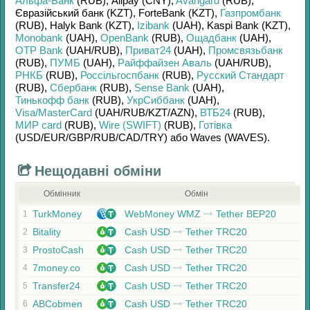
Альфа-Банк
(RUB)
,
Alipay (CNY)
,
Avangard
(RUB)
,
Євразійський банк (KZT)
,
ForteBank (KZT)
,
Газпромбанк
(RUB)
,
Halyk Bank (KZT)
,
Izibank
(UAH)
,
Kaspi Bank (KZT)
,
Monobank
(UAH)
,
OpenBank
(RUB)
,
Ощадбанк
(UAH)
,
OTP Bank
(UAH/
RUB)
,
Приват24
(UAH)
,
Промсвязьбанк
(RUB)
,
ПУМБ
(UAH)
,
Райффайзен Аваль
(UAH/
RUB)
,
РНКБ
(RUB)
,
Россільгоспбанк
(RUB)
,
Русский Стандарт
(RUB)
,
Сбербанк
(RUB)
,
Sense Bank
(UAH)
,
Тинькофф банк
(RUB)
,
УкрСиббанк
(UAH)
,
Visa/MasterCard
(UAH/
RUB/
KZT/
AZN)
,
ВТБ24
(RUB)
,
МИР card
(RUB)
,
Wire (SWIFT)
(RUB)
,
Готівка
(USD/
EUR/
GBP/
RUB/
CAD/
TRY)
або
Waves (WAVES)
.
Нещодавні обміни
Обмінник
Обмін
TurkMoney
WebMoney WMZ
Tether BEP20
1
Bitality
Cash USD
Tether TRC20
2
ProstoCash
Cash USD
Tether TRC20
3
7money.co
Cash USD
Tether TRC20
4
Transfer24
Cash USD
Tether TRC20
5
ABCobmen
Cash USD
Tether TRC20
6