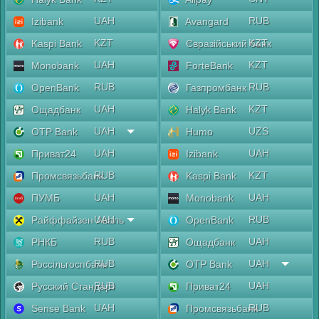
UAH
RUB
Izibank
Avangard
KZT
KZT
Kaspi Bank
Євразійський банк
UAH
KZT
Monobank
ForteBank
RUB
RUB
OpenBank
Газпромбанк
UAH
KZT
Ощадбанк
Halyk Bank
UAH
UZS
OTP Bank
Humo
UAH
UAH
Приват24
Izibank
RUB
KZT
Промсвязьбанк
Kaspi Bank
UAH
UAH
ПУМБ
Monobank
UAH
RUB
Райффайзен Аваль
OpenBank
RUB
UAH
РНКБ
Ощадбанк
RUB
UAH
Россільгоспбанк
OTP Bank
RUB
UAH
Русский Стандарт
Приват24
UAH
RUB
Sense Bank
Промсвязьбанк