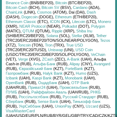
Binance Coin
(BNB/
BEP20)
,
Bitcoin
(BTC/
BEP20)
,
Bitcoin Cash
(BCH)
,
Bitcoin SV
(BSV)
,
Cardano
(ADA)
,
ChainLink
(LINK)
,
Cosmos
(ATOM)
,
Dai (DAI)
,
Dash
(DASH)
,
Dogecoin
(DOGE)
,
Ethereum
(ETH/
BEP20)
,
Ethereum Classic
(ETC)
,
ICON
(ICX)
,
Litecoin
(LTC)
,
Monero
(XMR)
,
NEAR Protocol
(NEAR)
,
Polkadot
(DOT)
,
Polygon
(MATIC)
,
QTUM
(QTUM)
,
Ripple
(XRP)
,
Shiba Inu
(SHIB/
ERC20/
BEP20)
,
Solana
(SOL)
,
Stellar
(XLM)
,
Tether
(TRC20/
ERC20/
BEP20/
TON/
SOL/
NEAR/
POLYGON)
,
Tezos
(XTZ)
,
Toncoin
(TON)
,
Tron
(TRX)
,
True USD
(TRC20/
ERC20/
TUSD)
,
Uniswap
(UNI)
,
USD Coin
(USDC/
TRC20/
ERC20/
BEP20/
SOL/
POLYGON)
,
VeChain
(VET)
,
Verge
(XVG)
,
ZCash
(ZEC)
,
A-Bank
(UAH)
,
Альфа
Cash-in (RUB)
,
Альфа-Банк
(RUB)
,
Alipay
(CNY)
,
Avangard
(RUB)
,
Євразійський банк
(KZT)
,
ForteBank
(KZT)
,
Газпромбанк
(RUB)
,
Halyk Bank
(KZT)
,
Humo
(UZS)
,
Izibank
(UAH)
,
Kaspi Bank
(KZT)
,
Monobank
(UAH)
,
OpenBank
(RUB)
,
Ощадбанк
(UAH)
,
OTP Bank
(UAH/
RUB)
,
Приват24
(UAH)
,
Промсвязьбанк
(RUB)
,
ПУМБ
(UAH)
,
Райффайзен Аваль
(UAH/
RUB)
,
РНКБ
(RUB)
,
Россільгоспбанк
(RUB)
,
Русский Стандарт
(RUB)
,
Сбербанк
(RUB)
,
Sense Bank
(UAH)
,
Тинькофф банк
(RUB)
,
УкрСиббанк
(UAH)
,
UnionPay
(CNY)
,
Uzcard
(UZS)
,
Visa/MasterCard
(UAH/
USD/
EUR/
PLN/
RUB/
BYR/
GEL/
GBP/
TRY/
CAD/
CZK/
KZT/