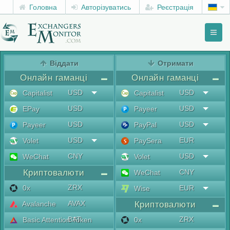
Головна
Авторізуватись
Реєстрація
Toggl
naviga
menu
Віддати
Отримати
Онлайн гаманці
Онлайн гаманці
USD
USD
Capitalist
Capitalist
USD
USD
EPay
Payeer
USD
USD
Payeer
PayPal
USD
EUR
Volet
PaySera
CNY
USD
WeChat
Volet
Криптовалюти
CNY
WeChat
ZRX
0x
EUR
Wise
AVAX
Avalanche
Криптовалюти
BAT
ZRX
Basic Attention Token
0x