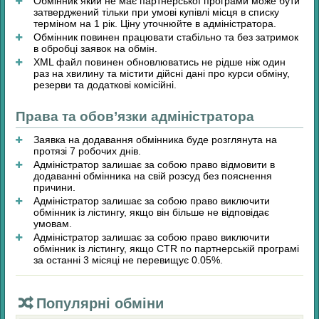
Обмінник який не має партнерської програми може бути
затверджений тільки при умові купівлі місця в списку
терміном на 1 рік. Ціну уточнюйте в адміністратора.
Обмінник повинен працювати стабільно та без затримок
в обробці заявок на обмін.
XML файл повинен обновлюватись не рідше ніж один
раз на хвилину та містити дійсні дані про курси обміну,
резерви та додаткові комісійні.
Права та обов’язки адміністратора
Заявка на додавання обмінника буде розглянута на
протязі 7 робочих днів.
Адміністратор залишає за собою право відмовити в
додаванні обмінника на свій розсуд без пояснення
причини.
Адміністратор залишає за собою право виключити
обмінник із лістингу, якщо він більше не відповідає
умовам.
Адміністратор залишає за собою право виключити
обмінник із лістингу, якщо CTR по партнерській програмі
за останні 3 місяці не перевищує 0.05%.
Популярні обміни