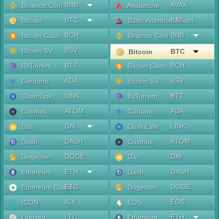
BNB
AVAX
Binance Coin
Avalanche
BTC
BAT
Bitcoin
Basic Attention Token
BCH
BNB
Bitcoin Cash
Binance Coin
BSV
Bitcoin SV
BTC
Bitcoin
BTT
BCH
BitTorrent
Bitcoin Cash
ADA
BSV
Cardano
Bitcoin SV
LINK
BTT
ChainLink
BitTorrent
ATOM
ADA
Cosmos
Cardano
DAI
LINK
Dai
ChainLink
DASH
ATOM
Dash
Cosmos
DOGE
DAI
Dogecoin
Dai
ETH
DASH
Ethereum
Dash
ETC
DOGE
Ethereum Classic
Dogecoin
ICX
EOS
ICON
EOS
LTC
ETH
Litecoin
Ethereum