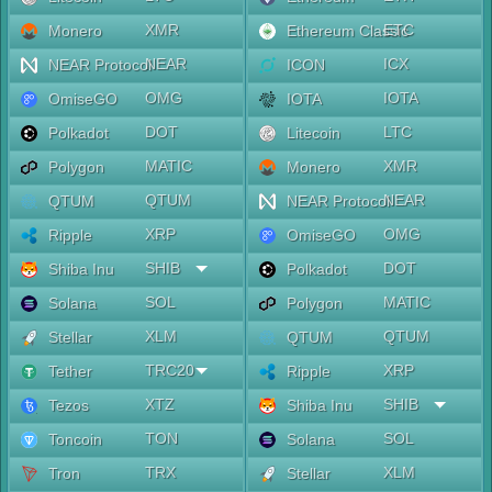
XMR
ETC
Monero
Ethereum Classic
NEAR
ICX
NEAR Protocol
ICON
OMG
IOTA
OmiseGO
IOTA
DOT
LTC
Polkadot
Litecoin
MATIC
XMR
Polygon
Monero
QTUM
NEAR
QTUM
NEAR Protocol
XRP
OMG
Ripple
OmiseGO
SHIB
DOT
Shiba Inu
Polkadot
SOL
MATIC
Solana
Polygon
XLM
QTUM
Stellar
QTUM
TRC20
XRP
Tether
Ripple
XTZ
SHIB
Tezos
Shiba Inu
TON
SOL
Toncoin
Solana
TRX
XLM
Tron
Stellar