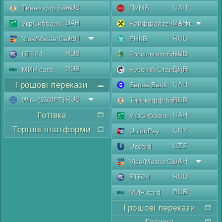
RUB
UAH
Тинькофф банк
ПУМБ
UAH
UAH
УкрСиббанк
Райффайзен Аваль
UAH
RUB
Visa/MasterCard
РНКБ
RUB
RUB
ВТБ24
Россільгоспбанк
RUB
RUB
МИР card
Русский Стандарт
Грошові перекази
UAH
Sense Bank
RUB
Wire (SWIFT)
RUB
Тинькофф банк
Готівка
UAH
УкрСиббанк
Торгові платформи
CNY
UnionPay
UZS
Uzcard
UAH
Visa/MasterCard
RUB
ВТБ24
RUB
МИР card
Грошові перекази