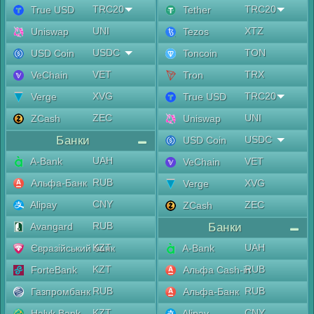
TRC20
TRC20
True USD
Tether
UNI
XTZ
Uniswap
Tezos
USDC
TON
USD Coin
Toncoin
VET
TRX
VeChain
Tron
XVG
TRC20
Verge
True USD
ZEC
UNI
ZCash
Uniswap
Банки
USDC
USD Coin
UAH
A-Bank
VET
VeChain
RUB
Альфа-Банк
XVG
Verge
CNY
Alipay
ZEC
ZCash
RUB
Avangard
Банки
KZT
UAH
Євразійський банк
A-Bank
KZT
RUB
ForteBank
Альфа Cash-in
RUB
RUB
Газпромбанк
Альфа-Банк
KZT
CNY
Halyk Bank
Alipay