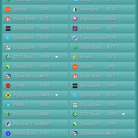
UAH
RUB
Izibank
Avangard
KZT
KZT
Kaspi Bank
Євразійський банк
UAH
KZT
Monobank
ForteBank
RUB
RUB
OpenBank
Газпромбанк
UAH
KZT
Ощадбанк
Halyk Bank
UAH
UZS
OTP Bank
Humo
UAH
UAH
Приват24
Izibank
RUB
KZT
Промсвязьбанк
Kaspi Bank
UAH
UAH
ПУМБ
Monobank
UAH
RUB
Райффайзен Аваль
OpenBank
RUB
UAH
РНКБ
Ощадбанк
RUB
UAH
Россільгоспбанк
OTP Bank
RUB
UAH
Русский Стандарт
Приват24
UAH
RUB
Sense Bank
Промсвязьбанк