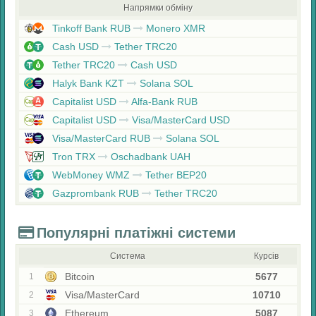
Напрямки обміну
Tinkoff Bank RUB
Monero XMR
Cash USD
Tether TRC20
Tether TRC20
Cash USD
Halyk Bank KZT
Solana SOL
Capitalist USD
Alfa-Bank RUB
Capitalist USD
Visa/MasterCard USD
Visa/MasterCard RUB
Solana SOL
Tron TRX
Oschadbank UAH
WebMoney WMZ
Tether BEP20
Gazprombank RUB
Tether TRC20
Популярні платіжні системи
Система
Курсів
Bitcoin
5677
1
Visa/MasterCard
10710
2
Ethereum
5087
3