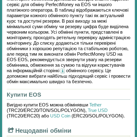
сервіс для обміну
PerfectMoney
на
EOS
чи іншого
платіжного оператора. В таблиці відображаються ключові
параметри кожного обмінного пункту такі як актуальний
курс та доступні резерви. В разі виходу за межі
мінімальної суми обміну чи резерву цифра буде виділена
червоним кольором. Усі обмінні пункти, представлені в
моніторингу, проходять ретельну перевірку адміністрацією
моніторингу. До списку додаються тільки перевірені
обмінники з хорошою репутацією та стабільною роботою,
але перед тим як виконати обмін
PerfectMoney USD
на
EOS EOS
, рекомендується звернути увагу на резерви
обмінника, обмеження за сумою та відгуки користувачів
на інформаційній сторінкі
обмінного сервісу. Це
допоможе вибрати найбільш підходящий сервіс і провести
обмін максимально швидко та безпечно.
Купити EOS
Вигідно купити
EOS
можна обімінявши
Tether
(TRC20/
ERC20/
TON/
SOL/
POLYGON)
,
True USD
(TRC20/
ERC20)
або
USD Coin
(ERC20/
SOL/
POLYGON)
.
Нещодавні обміни