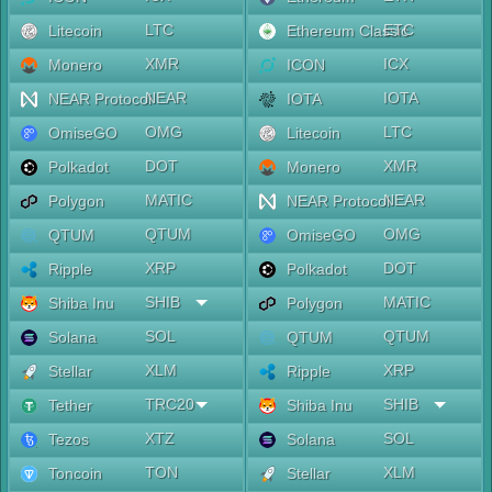
LTC
ETC
Litecoin
Ethereum Classic
XMR
ICX
Monero
ICON
NEAR
IOTA
NEAR Protocol
IOTA
OMG
LTC
OmiseGO
Litecoin
DOT
XMR
Polkadot
Monero
MATIC
NEAR
Polygon
NEAR Protocol
QTUM
OMG
QTUM
OmiseGO
XRP
DOT
Ripple
Polkadot
SHIB
MATIC
Shiba Inu
Polygon
SOL
QTUM
Solana
QTUM
XLM
XRP
Stellar
Ripple
TRC20
SHIB
Tether
Shiba Inu
XTZ
SOL
Tezos
Solana
TON
XLM
Toncoin
Stellar