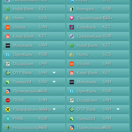
KZT
RUB
Halyk Bank
Avangard
UZS
KZT
Humo
Євразійський банк
UAH
KZT
Izibank
ForteBank
KZT
RUB
Kaspi Bank
Газпромбанк
UAH
KZT
Monobank
Halyk Bank
RUB
UZS
OpenBank
Humo
UAH
UAH
Ощадбанк
Izibank
UAH
KZT
OTP Bank
Kaspi Bank
USD
UAH
Приват24
Monobank
RUB
RUB
Промсвязьбанк
OpenBank
UAH
UAH
ПУМБ
Ощадбанк
UAH
UAH
Райффайзен Аваль
OTP Bank
RUB
UAH
РНКБ
Приват24
RUB
RUB
Россільгоспбанк
Промсвязьбанк