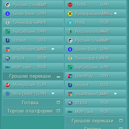
RUB
UAH
Русский Стандарт
ПУМБ
UAH
UAH
Sense Bank
Райффайзен Аваль
RUB
RUB
Тинькофф банк
РНКБ
UAH
RUB
УкрСиббанк
Россільгоспбанк
UZS
RUB
Uzcard
Русский Стандарт
USD
UAH
Visa/MasterCard
Sense Bank
RUB
RUB
ВТБ24
Тинькофф банк
RUB
UAH
МИР card
УкрСиббанк
Грошові перекази
CNY
UnionPay
EUR
MoneyGram
UZS
Uzcard
UAH
Wire (SWIFT)
UAH
Visa/MasterCard
Готівка
RUB
ВТБ24
Торгові платформи
RUB
МИР card
Грошові перекази