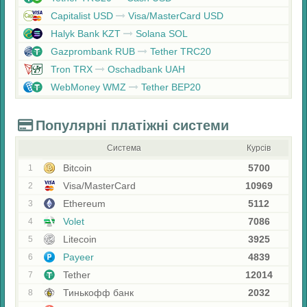
Capitalist USD
Visa/MasterCard USD
Halyk Bank KZT
Solana SOL
Gazprombank RUB
Tether TRC20
Tron TRX
Oschadbank UAH
WebMoney WMZ
Tether BEP20
Популярні платіжні системи
Система
Курсів
Bitcoin
5700
1
Visa/MasterCard
10969
2
Ethereum
5112
3
Volet
7086
4
Litecoin
3925
5
Payeer
4839
6
Tether
12014
7
Тинькофф банк
2032
8