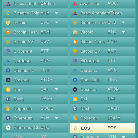
BAT
AVAX
Basic Attention Token
Avalanche
BNB
BAT
Binance Coin
Basic Attention Token
BTC
BNB
Bitcoin
Binance Coin
BCH
BTC
Bitcoin Cash
Bitcoin
BSV
BCH
Bitcoin SV
Bitcoin Cash
BTT
BSV
BitTorrent
Bitcoin SV
ADA
BTT
Cardano
BitTorrent
LINK
ADA
ChainLink
Cardano
ATOM
LINK
Cosmos
ChainLink
DAI
ATOM
Dai
Cosmos
DASH
DAI
Dash
Dai
DOGE
DASH
Dogecoin
Dash
ETH
DOGE
Ethereum
Dogecoin
ETC
Ethereum Classic
EOS
EOS
ICX
ETH
ICON
Ethereum