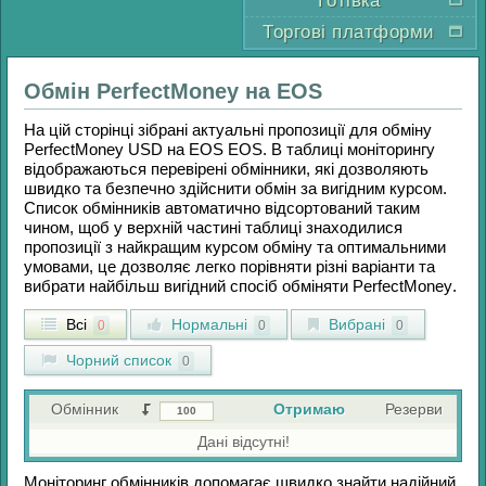
Готівка
Торгові платформи
Обмін
PerfectMoney
на
EOS
На цій сторінці зібрані актуальні пропозиції для обміну
PerfectMoney USD
на
EOS EOS
. В таблиці моніторингу
відображаються перевірені обмінники, які дозволяють
швидко та безпечно здійснити обмін за вигідним курсом.
Список обмінників автоматично відсортований таким
чином, щоб у верхній частині таблиці знаходилися
пропозиції з найкращим курсом обміну та оптимальними
умовами, це дозволяє легко порівняти різні варіанти та
вибрати найбільш вигідний спосіб обміняти
PerfectMoney
.
Всі
Нормальні
Вибрані
0
0
0
Чорний список
0
Обмінник
Отримаю
Резерви
Дані відсутні!
Моніторинг обмінників допомагає швидко знайти надійний