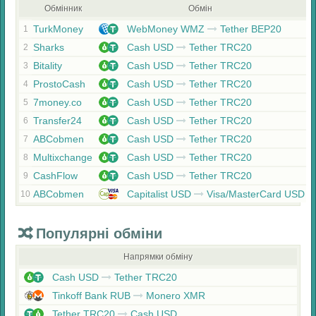
Обмінник
Обмін
TurkMoney
WebMoney WMZ
Tether BEP20
1
Sharks
Cash USD
Tether TRC20
2
Bitality
Cash USD
Tether TRC20
3
ProstoCash
Cash USD
Tether TRC20
4
7money.co
Cash USD
Tether TRC20
5
Transfer24
Cash USD
Tether TRC20
6
ABCobmen
Cash USD
Tether TRC20
7
Multixchange
Cash USD
Tether TRC20
8
CashFlow
Cash USD
Tether TRC20
9
ABCobmen
Capitalist USD
Visa/MasterCard USD
10
Популярні обміни
Напрямки обміну
Cash USD
Tether TRC20
Tinkoff Bank RUB
Monero XMR
Tether TRC20
Cash USD