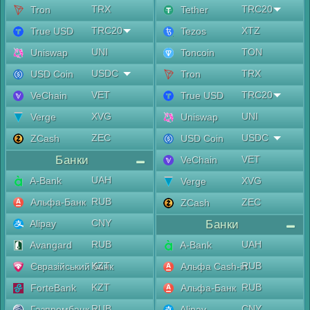
TRX
TRC20
Tron
Tether
TRC20
XTZ
True USD
Tezos
UNI
TON
Uniswap
Toncoin
USDC
TRX
USD Coin
Tron
VET
TRC20
VeChain
True USD
XVG
UNI
Verge
Uniswap
ZEC
USDC
ZCash
USD Coin
Банки
VET
VeChain
UAH
A-Bank
XVG
Verge
RUB
Альфа-Банк
ZEC
ZCash
CNY
Alipay
Банки
RUB
UAH
Avangard
A-Bank
KZT
RUB
Євразійський банк
Альфа Cash-in
KZT
RUB
ForteBank
Альфа-Банк
RUB
CNY
Газпромбанк
Alipay