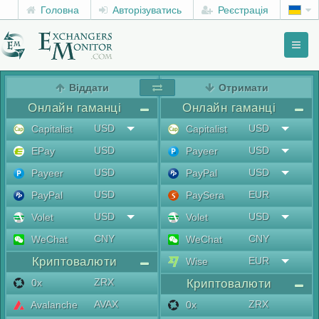
Головна
Авторізуватись
Реєстрація
Toggl
naviga
menu
Віддати
Отримати
Онлайн гаманці
Онлайн гаманці
USD
USD
Capitalist
Capitalist
USD
USD
EPay
Payeer
USD
USD
Payeer
PayPal
USD
EUR
PayPal
PaySera
USD
USD
Volet
Volet
CNY
CNY
WeChat
WeChat
Криптовалюти
EUR
Wise
ZRX
0x
Криптовалюти
AVAX
ZRX
Avalanche
0x