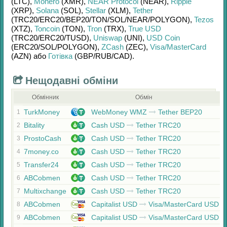
(LTC)
,
Monero
(XMR)
,
NEAR Protocol
(NEAR)
,
Ripple
(XRP)
,
Solana
(SOL)
,
Stellar
(XLM)
,
Tether
(TRC20/
ERC20/
BEP20/
TON/
SOL/
NEAR/
POLYGON)
,
Tezos
(XTZ)
,
Toncoin
(TON)
,
Tron
(TRX)
,
True USD
(TRC20/
ERC20/
TUSD)
,
Uniswap
(UNI)
,
USD Coin
(ERC20/
SOL/
POLYGON)
,
ZCash
(ZEC)
,
Visa/MasterCard
(AZN)
або
Готівка
(GBP/
RUB/
CAD)
.
Нещодавні обміни
Обмінник
Обмін
TurkMoney
WebMoney WMZ
Tether BEP20
1
Bitality
Cash USD
Tether TRC20
2
ProstoCash
Cash USD
Tether TRC20
3
7money.co
Cash USD
Tether TRC20
4
Transfer24
Cash USD
Tether TRC20
5
ABCobmen
Cash USD
Tether TRC20
6
Multixchange
Cash USD
Tether TRC20
7
ABCobmen
Capitalist USD
Visa/MasterCard USD
8
ABCobmen
Capitalist USD
Visa/MasterCard USD
9