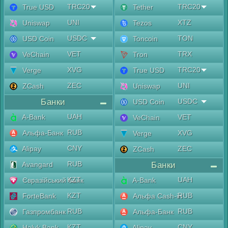
TRC20
TRC20
True USD
Tether
UNI
XTZ
Uniswap
Tezos
USDC
TON
USD Coin
Toncoin
VET
TRX
VeChain
Tron
XVG
TRC20
Verge
True USD
ZEC
UNI
ZCash
Uniswap
Банки
USDC
USD Coin
UAH
A-Bank
VET
VeChain
RUB
Альфа-Банк
XVG
Verge
CNY
Alipay
ZEC
ZCash
RUB
Avangard
Банки
KZT
UAH
Євразійський банк
A-Bank
KZT
RUB
ForteBank
Альфа Cash-in
RUB
RUB
Газпромбанк
Альфа-Банк
KZT
CNY
Halyk Bank
Alipay