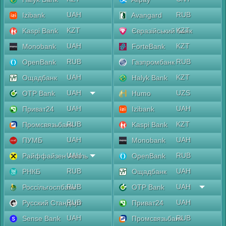
UAH
RUB
Izibank
Avangard
KZT
KZT
Kaspi Bank
Євразійський банк
UAH
KZT
Monobank
ForteBank
RUB
RUB
OpenBank
Газпромбанк
UAH
KZT
Ощадбанк
Halyk Bank
UAH
UZS
OTP Bank
Humo
UAH
UAH
Приват24
Izibank
RUB
KZT
Промсвязьбанк
Kaspi Bank
UAH
UAH
ПУМБ
Monobank
UAH
RUB
Райффайзен Аваль
OpenBank
RUB
UAH
РНКБ
Ощадбанк
RUB
UAH
Россільгоспбанк
OTP Bank
RUB
UAH
Русский Стандарт
Приват24
UAH
RUB
Sense Bank
Промсвязьбанк