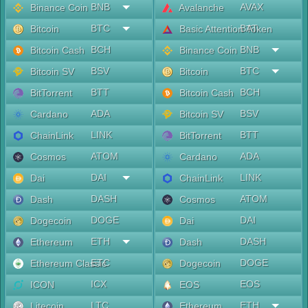
BNB
AVAX
Binance Coin
Avalanche
BTC
BAT
Bitcoin
Basic Attention Token
BCH
BNB
Bitcoin Cash
Binance Coin
BSV
BTC
Bitcoin SV
Bitcoin
BTT
BCH
BitTorrent
Bitcoin Cash
ADA
BSV
Cardano
Bitcoin SV
LINK
BTT
ChainLink
BitTorrent
ATOM
ADA
Cosmos
Cardano
DAI
LINK
Dai
ChainLink
DASH
ATOM
Dash
Cosmos
DOGE
DAI
Dogecoin
Dai
ETH
DASH
Ethereum
Dash
ETC
DOGE
Ethereum Classic
Dogecoin
ICX
EOS
ICON
EOS
LTC
ETH
Litecoin
Ethereum