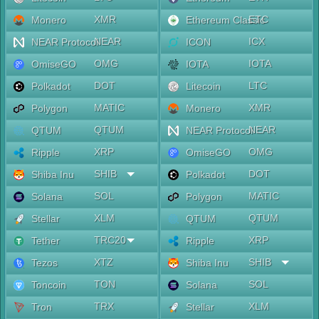
XMR
ETC
Monero
Ethereum Classic
NEAR
ICX
NEAR Protocol
ICON
OMG
IOTA
OmiseGO
IOTA
DOT
LTC
Polkadot
Litecoin
MATIC
XMR
Polygon
Monero
QTUM
NEAR
QTUM
NEAR Protocol
XRP
OMG
Ripple
OmiseGO
SHIB
DOT
Shiba Inu
Polkadot
SOL
MATIC
Solana
Polygon
XLM
QTUM
Stellar
QTUM
TRC20
XRP
Tether
Ripple
XTZ
SHIB
Tezos
Shiba Inu
TON
SOL
Toncoin
Solana
TRX
XLM
Tron
Stellar