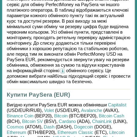
сервіс для обміну
PerfectMoney
на
PaySera
чи іншого
платіжного оператора. В таблиці відображаються ключові
параметри кожного обмінного пункту такі як актуальний
курс та доступні резерви. В разі виходу за межі
мінімальної суми обміну чи резерву цифра буде виділена
червоним кольором. Усі обмінні пункти, представлені в
моніторингу, проходять ретельну перевірку адміністрацією
моніторингу. До списку додаються тільки перевірені
обмінники з хорошою репутацією та стабільною роботою,
але перед тим як виконати обмін
PerfectMoney USD
на
PaySera EUR
, рекомендується звернути увагу на резерви
обмінника, обмеження за сумою та відгуки користувачів
на інформаційній сторінкі
обмінного сервісу. Це
допоможе вибрати найбільш підходящий сервіс і провести
обмін максимально швидко та безпечно.
Купити PaySera (EUR)
Вигідно купити
PaySera EUR
можна обімінявши
Capitalist
(USD/
EUR/
RUB)
,
Volet
(USD/
EUR)
,
Avalanche
(AVAX)
,
Binance Coin
(BEP20)
,
Bitcoin
(BTC/
BEP20)
,
Bitcoin Cash
(BCH)
,
Bitcoin SV
(BSV)
,
Cardano
(ADA)
,
ChainLink
(LINK)
,
Cosmos
(ATOM)
,
Dash
(DASH)
,
Dogecoin
(DOGE)
,
Ethereum
(ETH/
BEP20)
,
Ethereum Classic
(ETC)
,
Litecoin