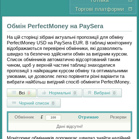
Готівка
Торгові платформи
Обмін
PerfectMoney
на
PaySera
На цій сторінці зібрані актуальні пропозиції для обміну
PerfectMoney USD
на
PaySera EUR
. В таблиці моніторингу
відображаються перевірені обмінники, які дозволяють
швидко та безпечно здійснити обмін за вигідним курсом.
Список обмінників автоматично відсортований таким
чином, щоб у верхній частині таблиці знаходилися
пропозиції з найкращим курсом обміну та оптимальними
умовами, це дозволяє легко порівняти різні варіанти та
вибрати найбільш вигідний спосіб обміняти
PerfectMoney
.
Всі
Нормальні
Вибрані
0
0
0
Чорний список
0
Обмінник
Отримаю
Резерви
Дані відсутні!
Моніторинг обмінників допомагає швидко знайти надійний