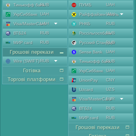
RUB
UAH
Тинькофф банк
ПУМБ
UAH
UAH
УкрСиббанк
Райффайзен Аваль
UAH
RUB
Visa/MasterCard
РНКБ
RUB
RUB
ВТБ24
Россільгоспбанк
RUB
RUB
МИР card
Русский Стандарт
Грошові перекази
UAH
Sense Bank
RUB
Wire (SWIFT)
RUB
Тинькофф банк
Готівка
UAH
УкрСиббанк
Торгові платформи
CNY
UnionPay
UZS
Uzcard
EUR
Visa/MasterCard
RUB
ВТБ24
RUB
МИР card
Грошові перекази