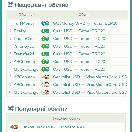
Нещодавні обміни
Обмінник
Обмін
TurkMoney
WebMoney WMZ
Tether BEP20
1
Bitality
Cash USD
Tether TRC20
2
ProstoCash
Cash USD
Tether TRC20
3
7money.co
Cash USD
Tether TRC20
4
Transfer24
Cash USD
Tether TRC20
5
ABCobmen
Cash USD
Tether TRC20
6
Multixchange
Cash USD
Tether TRC20
7
ABCobmen
Capitalist USD
Visa/MasterCard USD
8
ABCobmen
Capitalist USD
Visa/MasterCard USD
9
Multixchange
Capitalist USD
Visa/MasterCard USD
10
Популярні обміни
Напрямки обміну
Tinkoff Bank RUB
Monero XMR