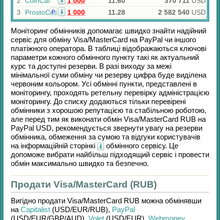
2
CoinCat
1 000
11.60
370 711
USD
3
ProstoCash
1 000
11.28
2 582 540
USD
Р
Моніторинг обмінників допомагає швидко знайти надійний
сервіс для обміну
Visa/MasterCard
на
PayPal
чи іншого
платіжного оператора. В таблиці відображаються ключові
параметри кожного обмінного пункту такі як актуальний
курс та доступні резерви. В разі виходу за межі
мінімальної суми обміну чи резерву цифра буде виділена
червоним кольором. Усі обмінні пункти, представлені в
моніторингу, проходять ретельну перевірку адміністрацією
моніторингу. До списку додаються тільки перевірені
обмінники з хорошою репутацією та стабільною роботою,
але перед тим як виконати обмін
Visa/MasterCard RUB
на
PayPal USD
, рекомендується звернути увагу на резерви
обмінника, обмеження за сумою та відгуки користувачів
на інформаційній сторінкі
обмінного сервісу. Це
допоможе вибрати найбільш підходящий сервіс і провести
обмін максимально швидко та безпечно.
Продати Visa/MasterCard (RUB)
Вигідно продати
Visa/MasterCard RUB
можна обмінявши
на
Capitalist
(USD/
EUR/
RUB)
,
PayPal
(USD/
EUR/
GBP/
AUD)
,
Volet
(USD/
EUR)
,
Webmoney