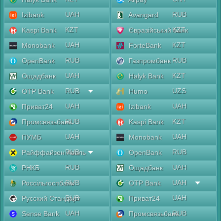
UAH
RUB
Izibank
Avangard
KZT
KZT
Kaspi Bank
Євразійський банк
UAH
KZT
Monobank
ForteBank
RUB
RUB
OpenBank
Газпромбанк
UAH
KZT
Ощадбанк
Halyk Bank
RUB
UZS
OTP Bank
Humo
UAH
UAH
Приват24
Izibank
RUB
KZT
Промсвязьбанк
Kaspi Bank
UAH
UAH
ПУМБ
Monobank
RUB
RUB
Райффайзен Аваль
OpenBank
RUB
UAH
РНКБ
Ощадбанк
RUB
UAH
Россільгоспбанк
OTP Bank
RUB
UAH
Русский Стандарт
Приват24
UAH
RUB
Sense Bank
Промсвязьбанк