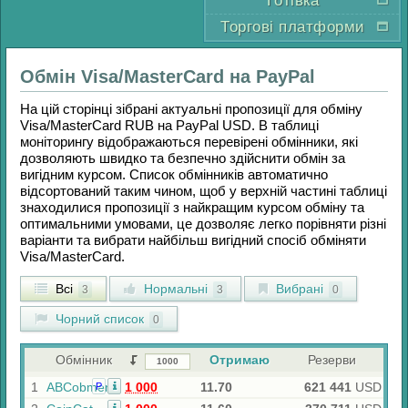
Готівка
Торгові платформи
Обмін
Visa/MasterCard
на
PayPal
На цій сторінці зібрані актуальні пропозиції для обміну
Visa/MasterCard RUB
на
PayPal USD
. В таблиці
моніторингу відображаються перевірені обмінники, які
дозволяють швидко та безпечно здійснити обмін за
вигідним курсом. Список обмінників автоматично
відсортований таким чином, щоб у верхній частині таблиці
знаходилися пропозиції з найкращим курсом обміну та
оптимальними умовами, це дозволяє легко порівняти різні
варіанти та вибрати найбільш вигідний спосіб обміняти
Visa/MasterCard
.
Всі
Нормальні
Вибрані
3
3
0
Чорний список
0
Обмінник
Отримаю
Резерви
1
ABCobmen
1 000
11.70
621 441
USD
Р