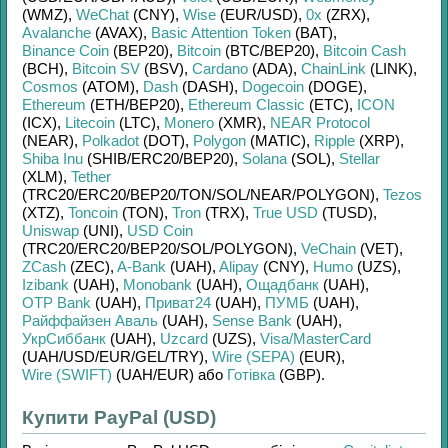
(WMZ)
,
WeChat
(CNY)
,
Wise
(EUR/
USD)
,
0x
(ZRX)
,
Avalanche
(AVAX)
,
Basic Attention Token
(BAT)
,
Binance Coin
(BEP20)
,
Bitcoin
(BTC/
BEP20)
,
Bitcoin Cash
(BCH)
,
Bitcoin SV
(BSV)
,
Cardano
(ADA)
,
ChainLink
(LINK)
,
Cosmos
(ATOM)
,
Dash
(DASH)
,
Dogecoin
(DOGE)
,
Ethereum
(ETH/
BEP20)
,
Ethereum Classic
(ETC)
,
ICON
(ICX)
,
Litecoin
(LTC)
,
Monero
(XMR)
,
NEAR Protocol
(NEAR)
,
Polkadot
(DOT)
,
Polygon
(MATIC)
,
Ripple
(XRP)
,
Shiba Inu
(SHIB/
ERC20/
BEP20)
,
Solana
(SOL)
,
Stellar
(XLM)
,
Tether
(TRC20/
ERC20/
BEP20/
TON/
SOL/
NEAR/
POLYGON)
,
Tezos
(XTZ)
,
Toncoin
(TON)
,
Tron
(TRX)
,
True USD
(TUSD)
,
Uniswap
(UNI)
,
USD Coin
(TRC20/
ERC20/
BEP20/
SOL/
POLYGON)
,
VeChain
(VET)
,
ZCash
(ZEC)
,
A-Bank
(UAH)
,
Alipay
(CNY)
,
Humo
(UZS)
,
Izibank
(UAH)
,
Monobank
(UAH)
,
Ощадбанк
(UAH)
,
OTP Bank
(UAH)
,
Приват24
(UAH)
,
ПУМБ
(UAH)
,
Райффайзен Аваль
(UAH)
,
Sense Bank
(UAH)
,
УкрСиббанк
(UAH)
,
Uzcard
(UZS)
,
Visa/MasterCard
(UAH/
USD/
EUR/
GEL/
TRY)
,
Wire (SEPA)
(EUR)
,
Wire (SWIFT)
(UAH/
EUR)
або
Готівка
(GBP)
.
Купити PayPal (USD)