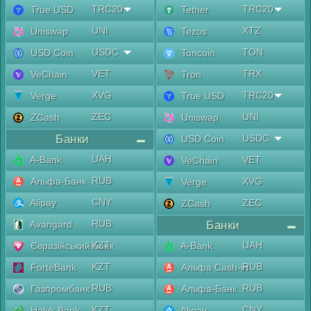
TRC20
TRC20
True USD
Tether
UNI
XTZ
Uniswap
Tezos
USDC
TON
USD Coin
Toncoin
VET
TRX
VeChain
Tron
XVG
TRC20
Verge
True USD
ZEC
UNI
ZCash
Uniswap
Банки
USDC
USD Coin
UAH
A-Bank
VET
VeChain
RUB
Альфа-Банк
XVG
Verge
CNY
Alipay
ZEC
ZCash
RUB
Avangard
Банки
KZT
UAH
Євразійський банк
A-Bank
KZT
RUB
ForteBank
Альфа Cash-in
RUB
RUB
Газпромбанк
Альфа-Банк
KZT
CNY
Halyk Bank
Alipay