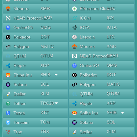
XMR
ETC
Monero
Ethereum Classic
NEAR
ICX
NEAR Protocol
ICON
OMG
IOTA
OmiseGO
IOTA
DOT
LTC
Polkadot
Litecoin
MATIC
XMR
Polygon
Monero
QTUM
NEAR
QTUM
NEAR Protocol
XRP
OMG
Ripple
OmiseGO
SHIB
DOT
Shiba Inu
Polkadot
SOL
MATIC
Solana
Polygon
XLM
QTUM
Stellar
QTUM
TRC20
XRP
Tether
Ripple
XTZ
SHIB
Tezos
Shiba Inu
TON
SOL
Toncoin
Solana
TRX
XLM
Tron
Stellar