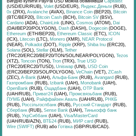
Вигідно купити
PayPal USD
можна обімінявши
Capitalist
(USD/
EUR/
RUB)
,
Volet
(USD/
EUR)
,
Яндекс.Деньги
(RUB)
,
0x
(ZRX)
,
Avalanche
(AVAX)
,
Binance Coin
(BEP20)
,
Bitcoin
(BTC/
BEP20)
,
Bitcoin Cash
(BCH)
,
Bitcoin SV
(BSV)
,
Cardano
(ADA)
,
ChainLink
(LINK)
,
Cosmos
(ATOM)
,
Dai
(DAI/
BEP20/
POLYGON)
,
Dash
(DASH)
,
Dogecoin
(DOGE)
,
Ethereum
(ETH/
BEP20)
,
Ethereum Classic
(ETC)
,
ICON
(ICX)
,
Litecoin
(LTC)
,
Monero
(XMR)
,
NEAR Protocol
(NEAR)
,
Polkadot
(DOT)
,
Ripple
(XRP)
,
Shiba Inu
(ERC20)
,
Solana
(SOL)
,
Stellar
(XLM)
,
Tether
(TRC20/
ERC20/
BEP20/
TON/
SOL/
NEAR/
POLYGON)
,
Tezos
(XTZ)
,
Toncoin
(TON)
,
Tron
(TRX)
,
True USD
(TRC20/
ERC20/
TUSD)
,
Uniswap
(UNI)
,
USD Coin
(ERC20/
BEP20/
SOL/
POLYGON)
,
VeChain
(VET)
,
ZCash
(ZEC)
,
A-Bank
(UAH)
,
Альфа-Банк
(RUB)
,
Avangard
(RUB)
,
Газпромбанк
(RUB)
,
Izibank
(UAH)
,
Monobank
(UAH)
,
OpenBank
(RUB)
,
Ощадбанк
(UAH)
,
OTP Bank
(UAH/
RUB)
,
Приват24
(UAH)
,
Промсвязьбанк
(RUB)
,
ПУМБ
(UAH)
,
Райффайзен Аваль
(UAH/
RUB)
,
РНКБ
(RUB)
,
Россільгоспбанк
(RUB)
,
Русский Стандарт
(RUB)
,
Сбербанк
(RUB)
,
Sense Bank
(UAH)
,
Тинькофф банк
(RUB)
,
УкрСиббанк
(UAH)
,
Visa/MasterCard
(UAH/
RUB/
AZN)
,
ВТБ24
(RUB)
,
МИР card
(RUB)
,
Wire (SWIFT)
(RUB)
або
Готівка
(GBP/
RUB/
CAD)
.