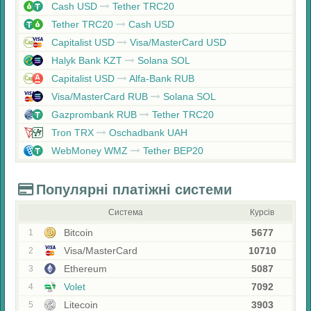
Cash USD
Tether TRC20
Tether TRC20
Cash USD
Capitalist USD
Visa/MasterCard USD
Halyk Bank KZT
Solana SOL
Capitalist USD
Alfa-Bank RUB
Visa/MasterCard RUB
Solana SOL
Gazprombank RUB
Tether TRC20
Tron TRX
Oschadbank UAH
WebMoney WMZ
Tether BEP20
Популярні платіжні системи
Система
Курсів
Bitcoin
5677
1
Visa/MasterCard
10710
2
Ethereum
5087
3
Volet
7092
4
Litecoin
3903
5