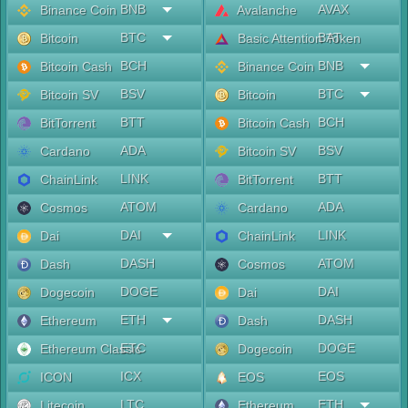
BNB
AVAX
Binance Coin
Avalanche
BTC
BAT
Bitcoin
Basic Attention Token
BCH
BNB
Bitcoin Cash
Binance Coin
BSV
BTC
Bitcoin SV
Bitcoin
BTT
BCH
BitTorrent
Bitcoin Cash
ADA
BSV
Cardano
Bitcoin SV
LINK
BTT
ChainLink
BitTorrent
ATOM
ADA
Cosmos
Cardano
DAI
LINK
Dai
ChainLink
DASH
ATOM
Dash
Cosmos
DOGE
DAI
Dogecoin
Dai
ETH
DASH
Ethereum
Dash
ETC
DOGE
Ethereum Classic
Dogecoin
ICX
EOS
ICON
EOS
LTC
ETH
Litecoin
Ethereum