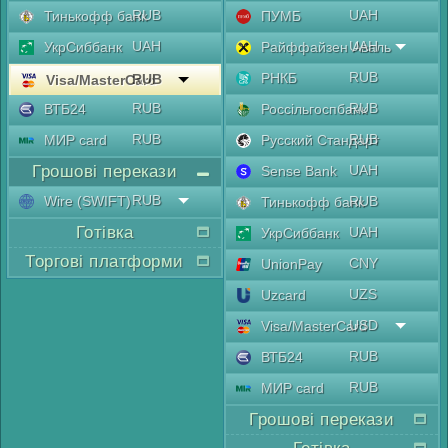
RUB
UAH
Тинькофф банк
ПУМБ
UAH
UAH
УкрСиббанк
Райффайзен Аваль
RUB
РНКБ
RUB
Visa/MasterCard
RUB
RUB
ВТБ24
Россільгоспбанк
RUB
RUB
МИР card
Русский Стандарт
Грошові перекази
UAH
Sense Bank
RUB
Wire (SWIFT)
RUB
Тинькофф банк
Готівка
UAH
УкрСиббанк
Торгові платформи
CNY
UnionPay
UZS
Uzcard
USD
Visa/MasterCard
RUB
ВТБ24
RUB
МИР card
Грошові перекази