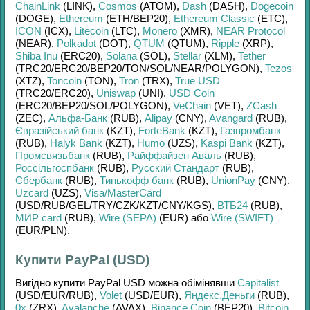
ChainLink
(LINK)
,
Cosmos
(ATOM)
,
Dash
(DASH)
,
Dogecoin
(DOGE)
,
Ethereum
(ETH/
BEP20)
,
Ethereum Classic
(ETC)
,
ICON
(ICX)
,
Litecoin
(LTC)
,
Monero
(XMR)
,
NEAR Protocol
(NEAR)
,
Polkadot
(DOT)
,
QTUM
(QTUM)
,
Ripple
(XRP)
,
Shiba Inu
(ERC20)
,
Solana
(SOL)
,
Stellar
(XLM)
,
Tether
(TRC20/
ERC20/
BEP20/
TON/
SOL/
NEAR/
POLYGON)
,
Tezos
(XTZ)
,
Toncoin
(TON)
,
Tron
(TRX)
,
True USD
(TRC20/
ERC20)
,
Uniswap
(UNI)
,
USD Coin
(ERC20/
BEP20/
SOL/
POLYGON)
,
VeChain
(VET)
,
ZCash
(ZEC)
,
Альфа-Банк
(RUB)
,
Alipay
(CNY)
,
Avangard
(RUB)
,
Євразійський банк
(KZT)
,
ForteBank
(KZT)
,
Газпромбанк
(RUB)
,
Halyk Bank
(KZT)
,
Humo
(UZS)
,
Kaspi Bank
(KZT)
,
Промсвязьбанк
(RUB)
,
Райффайзен Аваль
(RUB)
,
Россільгоспбанк
(RUB)
,
Русский Стандарт
(RUB)
,
Сбербанк
(RUB)
,
Тинькофф банк
(RUB)
,
UnionPay
(CNY)
,
Uzcard
(UZS)
,
Visa/MasterCard
(USD/
RUB/
GEL/
TRY/
CZK/
KZT/
CNY/
KGS)
,
ВТБ24
(RUB)
,
МИР card
(RUB)
,
Wire (SEPA)
(EUR)
або
Wire (SWIFT)
(EUR/
PLN)
.
Купити PayPal (USD)
Вигідно купити
PayPal USD
можна обімінявши
Capitalist
(USD/
EUR/
RUB)
,
Volet
(USD/
EUR)
,
Яндекс.Деньги
(RUB)
,
0x
(ZRX)
,
Avalanche
(AVAX)
,
Binance Coin
(BEP20)
,
Bitcoin