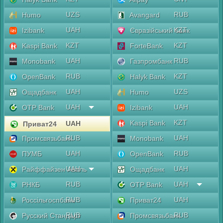
UZS
RUB
Humo
Avangard
UAH
KZT
Izibank
Євразійський банк
KZT
KZT
Kaspi Bank
ForteBank
UAH
RUB
Monobank
Газпромбанк
RUB
KZT
OpenBank
Halyk Bank
UAH
UZS
Ощадбанк
Humo
UAH
UAH
OTP Bank
Izibank
KZT
Kaspi Bank
UAH
Приват24
RUB
UAH
Промсвязьбанк
Monobank
UAH
RUB
ПУМБ
OpenBank
UAH
UAH
Райффайзен Аваль
Ощадбанк
RUB
UAH
РНКБ
OTP Bank
RUB
UAH
Россільгоспбанк
Приват24
RUB
RUB
Русский Стандарт
Промсвязьбанк