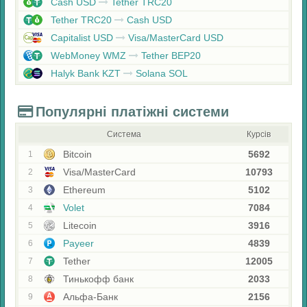
Cash USD
Tether TRC20
Tether TRC20
Cash USD
Capitalist USD
Visa/MasterCard USD
WebMoney WMZ
Tether BEP20
Halyk Bank KZT
Solana SOL
Популярні платіжні системи
Система
Курсів
Bitcoin
5692
1
Visa/MasterCard
10793
2
Ethereum
5102
3
Volet
7084
4
Litecoin
3916
5
Payeer
4839
6
Tether
12005
7
Тинькофф банк
2033
8
Альфа-Банк
2156
9