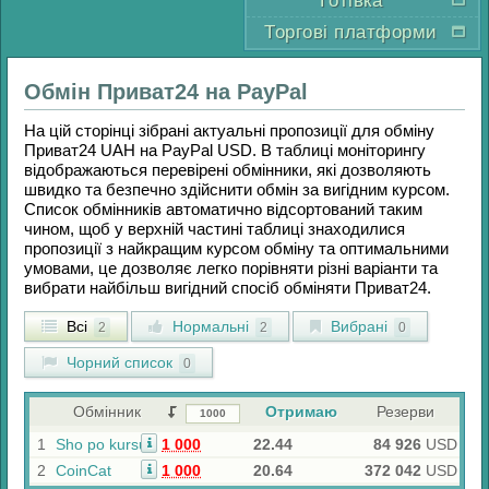
Готівка
Торгові платформи
Обмін
Приват24
на
PayPal
На цій сторінці зібрані актуальні пропозиції для обміну
Приват24 UAH
на
PayPal USD
. В таблиці моніторингу
відображаються перевірені обмінники, які дозволяють
швидко та безпечно здійснити обмін за вигідним курсом.
Список обмінників автоматично відсортований таким
чином, щоб у верхній частині таблиці знаходилися
пропозиції з найкращим курсом обміну та оптимальними
умовами, це дозволяє легко порівняти різні варіанти та
вибрати найбільш вигідний спосіб обміняти
Приват24
.
Всі
Нормальні
Вибрані
2
2
0
Чорний список
0
Обмінник
Отримаю
Резерви
1
Sho po kursu
1 000
22.44
84 926
USD
2
CoinCat
1 000
20.64
372 042
USD