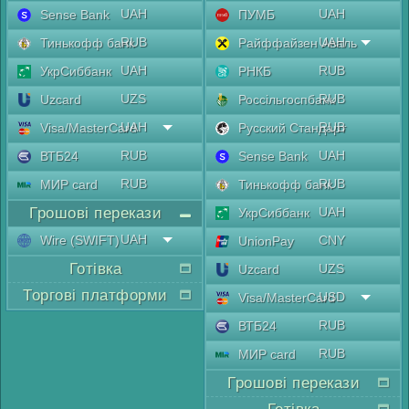
UAH
UAH
Sense Bank
ПУМБ
RUB
UAH
Тинькофф банк
Райффайзен Аваль
UAH
RUB
УкрСиббанк
РНКБ
UZS
RUB
Uzcard
Россільгоспбанк
UAH
RUB
Visa/MasterCard
Русский Стандарт
RUB
UAH
ВТБ24
Sense Bank
RUB
RUB
МИР card
Тинькофф банк
Грошові перекази
UAH
УкрСиббанк
UAH
Wire (SWIFT)
CNY
UnionPay
Готівка
UZS
Uzcard
Торгові платформи
USD
Visa/MasterCard
RUB
ВТБ24
RUB
МИР card
Грошові перекази