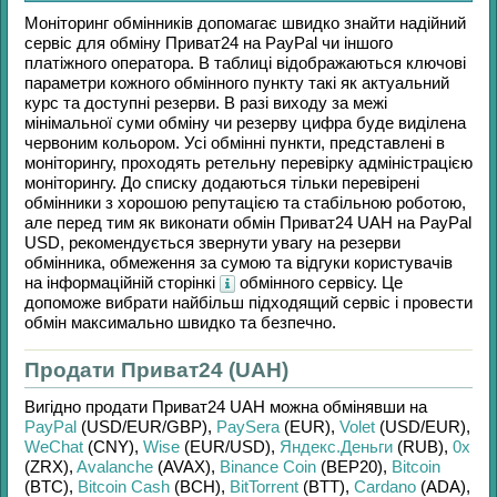
Моніторинг обмінників допомагає швидко знайти надійний
сервіс для обміну
Приват24
на
PayPal
чи іншого
платіжного оператора. В таблиці відображаються ключові
параметри кожного обмінного пункту такі як актуальний
курс та доступні резерви. В разі виходу за межі
мінімальної суми обміну чи резерву цифра буде виділена
червоним кольором. Усі обмінні пункти, представлені в
моніторингу, проходять ретельну перевірку адміністрацією
моніторингу. До списку додаються тільки перевірені
обмінники з хорошою репутацією та стабільною роботою,
але перед тим як виконати обмін
Приват24 UAH
на
PayPal
USD
, рекомендується звернути увагу на резерви
обмінника, обмеження за сумою та відгуки користувачів
на інформаційній сторінкі
обмінного сервісу. Це
допоможе вибрати найбільш підходящий сервіс і провести
обмін максимально швидко та безпечно.
Продати Приват24 (UAH)
Вигідно продати
Приват24 UAH
можна обмінявши на
PayPal
(USD/
EUR/
GBP)
,
PaySera
(EUR)
,
Volet
(USD/
EUR)
,
WeChat
(CNY)
,
Wise
(EUR/
USD)
,
Яндекс.Деньги
(RUB)
,
0x
(ZRX)
,
Avalanche
(AVAX)
,
Binance Coin
(BEP20)
,
Bitcoin
(BTC)
,
Bitcoin Cash
(BCH)
,
BitTorrent
(BTT)
,
Cardano
(ADA)
,