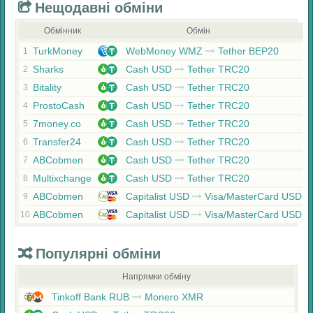
Нещодавні обміни
Обмінник
Обмін
TurkMoney
WebMoney WMZ
Tether BEP20
1
Sharks
Cash USD
Tether TRC20
2
Bitality
Cash USD
Tether TRC20
3
ProstoCash
Cash USD
Tether TRC20
4
7money.co
Cash USD
Tether TRC20
5
Transfer24
Cash USD
Tether TRC20
6
ABCobmen
Cash USD
Tether TRC20
7
Multixchange
Cash USD
Tether TRC20
8
ABCobmen
Capitalist USD
Visa/MasterCard USD
9
ABCobmen
Capitalist USD
Visa/MasterCard USD
10
Популярні обміни
Напрямки обміну
Tinkoff Bank RUB
Monero XMR