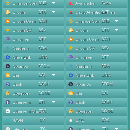
BNB
AVAX
Binance Coin
Avalanche
BTC
BAT
Bitcoin
Basic Attention Token
BCH
BNB
Bitcoin Cash
Binance Coin
BSV
BTC
Bitcoin SV
Bitcoin
BTT
BCH
BitTorrent
Bitcoin Cash
ADA
BSV
Cardano
Bitcoin SV
LINK
BTT
ChainLink
BitTorrent
ATOM
ADA
Cosmos
Cardano
DAI
LINK
Dai
ChainLink
DASH
ATOM
Dash
Cosmos
DOGE
DAI
Dogecoin
Dai
ETH
DASH
Ethereum
Dash
ETC
DOGE
Ethereum Classic
Dogecoin
ICX
EOS
ICON
EOS
LTC
ETH
Litecoin
Ethereum