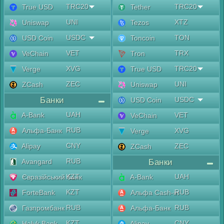
TRC20
TRC20
True USD
Tether
UNI
XTZ
Uniswap
Tezos
USDC
TON
USD Coin
Toncoin
VET
TRX
VeChain
Tron
XVG
TRC20
Verge
True USD
ZEC
UNI
ZCash
Uniswap
Банки
USDC
USD Coin
UAH
A-Bank
VET
VeChain
RUB
Альфа-Банк
XVG
Verge
CNY
Alipay
ZEC
ZCash
RUB
Avangard
Банки
KZT
UAH
Євразійський банк
A-Bank
KZT
RUB
ForteBank
Альфа Cash-in
RUB
RUB
Газпромбанк
Альфа-Банк
KZT
CNY
Halyk Bank
Alipay