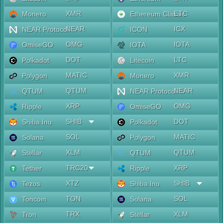
XMR
ETC
Monero
Ethereum Classic
NEAR
ICX
NEAR Protocol
ICON
OMG
IOTA
OmiseGO
IOTA
DOT
LTC
Polkadot
Litecoin
MATIC
XMR
Polygon
Monero
QTUM
NEAR
QTUM
NEAR Protocol
XRP
OMG
Ripple
OmiseGO
SHIB
DOT
Shiba Inu
Polkadot
SOL
MATIC
Solana
Polygon
XLM
QTUM
Stellar
QTUM
TRC20
XRP
Tether
Ripple
XTZ
SHIB
Tezos
Shiba Inu
TON
SOL
Toncoin
Solana
TRX
XLM
Tron
Stellar