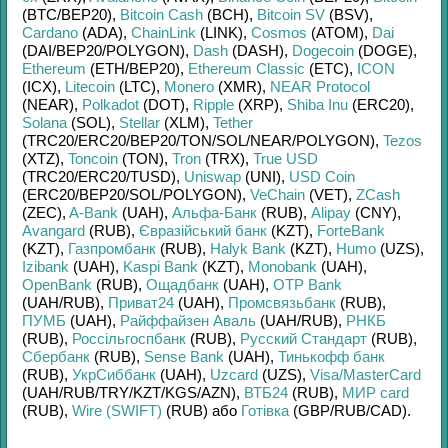
(BTC/
BEP20)
,
Bitcoin Cash
(BCH)
,
Bitcoin SV
(BSV)
,
Cardano
(ADA)
,
ChainLink
(LINK)
,
Cosmos
(ATOM)
,
Dai
(DAI/
BEP20/
POLYGON)
,
Dash
(DASH)
,
Dogecoin
(DOGE)
,
Ethereum
(ETH/
BEP20)
,
Ethereum Classic
(ETC)
,
ICON
(ICX)
,
Litecoin
(LTC)
,
Monero
(XMR)
,
NEAR Protocol
(NEAR)
,
Polkadot
(DOT)
,
Ripple
(XRP)
,
Shiba Inu
(ERC20)
,
Solana
(SOL)
,
Stellar
(XLM)
,
Tether
(TRC20/
ERC20/
BEP20/
TON/
SOL/
NEAR/
POLYGON)
,
Tezos
(XTZ)
,
Toncoin
(TON)
,
Tron
(TRX)
,
True USD
(TRC20/
ERC20/
TUSD)
,
Uniswap
(UNI)
,
USD Coin
(ERC20/
BEP20/
SOL/
POLYGON)
,
VeChain
(VET)
,
ZCash
(ZEC)
,
A-Bank
(UAH)
,
Альфа-Банк
(RUB)
,
Alipay
(CNY)
,
Avangard
(RUB)
,
Євразійський банк
(KZT)
,
ForteBank
(KZT)
,
Газпромбанк
(RUB)
,
Halyk Bank
(KZT)
,
Humo
(UZS)
,
Izibank
(UAH)
,
Kaspi Bank
(KZT)
,
Monobank
(UAH)
,
OpenBank
(RUB)
,
Ощадбанк
(UAH)
,
OTP Bank
(UAH/
RUB)
,
Приват24
(UAH)
,
Промсвязьбанк
(RUB)
,
ПУМБ
(UAH)
,
Райффайзен Аваль
(UAH/
RUB)
,
РНКБ
(RUB)
,
Россільгоспбанк
(RUB)
,
Русский Стандарт
(RUB)
,
Сбербанк
(RUB)
,
Sense Bank
(UAH)
,
Тинькофф банк
(RUB)
,
УкрСиббанк
(UAH)
,
Uzcard
(UZS)
,
Visa/MasterCard
(UAH/
RUB/
TRY/
KZT/
KGS/
AZN)
,
ВТБ24
(RUB)
,
МИР card
(RUB)
,
Wire (SWIFT)
(RUB)
або
Готівка
(GBP/
RUB/
CAD)
.