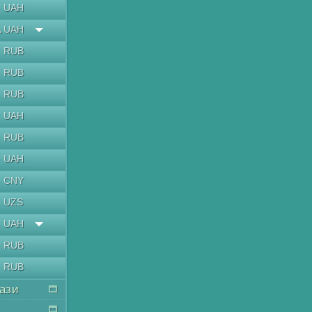
UAH
UAH
ь
RUB
RUB
RUB
UAH
RUB
UAH
CNY
UZS
UAH
RUB
RUB
кази