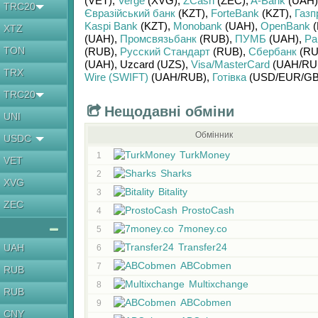
(VET)
,
Verge
(XVG)
,
ZCash
(ZEC)
,
A-Bank
(UAH)
TRC20
Євразійський банк
(KZT)
,
ForteBank
(KZT)
,
Газп
Kaspi Bank
(KZT)
,
Monobank
(UAH)
,
OpenBank
(
XTZ
(UAH)
,
Промсвязьбанк
(RUB)
,
ПУМБ
(UAH)
,
Ра
TON
(RUB)
,
Русский Стандарт
(RUB)
,
Сбербанк
(RU
(UAH)
,
Uzcard (UZS)
,
Visa/MasterCard
(UAH/
RU
TRX
Wire (SWIFT)
(UAH/
RUB)
,
Готівка
(USD/
EUR/
GB
TRC20
Нещодавні обміни
UNI
Обмінник
USDC
TurkMoney
1
VET
Sharks
2
XVG
Bitality
3
ZEC
ProstoCash
4
7money.co
5
Transfer24
UAH
6
ABCobmen
7
RUB
Multixchange
8
RUB
ABCobmen
9
CNY