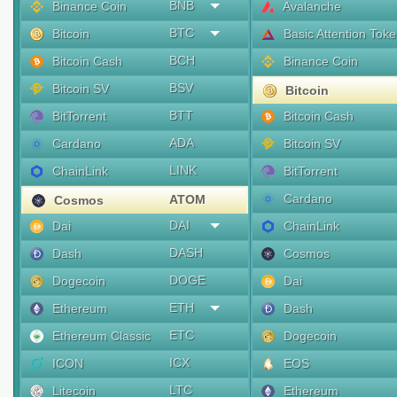
BNB
Binance Coin
Avalanche
BTC
Bitcoin
Basic Attention Tok
BCH
Bitcoin Cash
Binance Coin
BSV
Bitcoin SV
Bitcoin
BTT
BitTorrent
Bitcoin Cash
ADA
Cardano
Bitcoin SV
LINK
ChainLink
BitTorrent
Cardano
ATOM
Cosmos
DAI
Dai
ChainLink
DASH
Dash
Cosmos
DOGE
Dogecoin
Dai
ETH
Ethereum
Dash
ETC
Ethereum Classic
Dogecoin
ICX
ICON
EOS
LTC
Litecoin
Ethereum