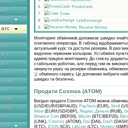
AVAX
6
ProstoCash
BAT
en
7
Сова
BNB
8
LetsExchange
9
Receive-Money
BTC
BCH
Моніторинг обмінників допомагає швидко знайт
платіжного оператора. В таблиці відображаютьс
BSV
актуальний курс та доступні резерви. В разі в
виділена червоним кольором. Усі обмінні пункт
BTT
адміністрацією моніторингу. До списку додають
стабільною роботою, але перед тим як виконат
ADA
звернути увагу на резерви обмінника, обмеження
LINK
обмінного сервісу. Це допоможе вибрати най
швидко та безпечно.
ATOM
DAI
Продати Cosmos (ATOM)
DASH
Вигідно продати
Cosmos ATOM
можна обміняв
(USD/
EUR/
GBP/
AUD)
,
PaySera
(EUR)
,
Skrill
(US
DOGE
Wise
(EUR/
USD/
GBP)
,
Яндекс.Деньги
(RUB)
,
0
Binance Coin
(BEP20)
,
Bitcoin
(BTC/
BEP20)
,
Bitc
EOS
(LINK)
,
Cosmos
(ATOM)
,
Dai
(DAI)
,
Dash
(DASH
ETH
(ETC)
,
ICON
(ICX)
,
Litecoin
(LTC)
,
Monero
(XMR