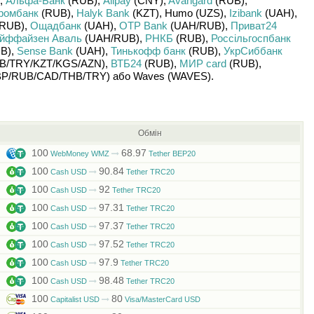
,
Альфа-Банк
(RUB)
,
Alipay
(CNY)
,
Avangard
(RUB)
,
ромбанк
(RUB)
,
Halyk Bank
(KZT)
,
Humo (UZS)
,
Izibank
(UAH)
,
RUB)
,
Ощадбанк
(UAH)
,
OTP Bank
(UAH/
RUB)
,
Приват24
йффайзен Аваль
(UAH/
RUB)
,
РНКБ
(RUB)
,
Россільгоспбанк
B)
,
Sense Bank
(UAH)
,
Тинькофф банк
(RUB)
,
УкрСиббанк
B/
TRY/
KZT/
KGS/
AZN)
,
ВТБ24
(RUB)
,
МИР card
(RUB)
,
P/
RUB/
CAD/
THB/
TRY)
або
Waves (WAVES)
.
Обмін
100
68.97
WebMoney WMZ
Tether BEP20
100
90.84
Cash USD
Tether TRC20
100
92
Cash USD
Tether TRC20
100
97.31
Cash USD
Tether TRC20
100
97.37
Cash USD
Tether TRC20
100
97.52
Cash USD
Tether TRC20
100
97.9
Cash USD
Tether TRC20
100
98.48
Cash USD
Tether TRC20
100
80
Capitalist USD
Visa/MasterCard USD