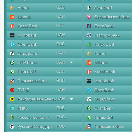
UZS
Humo
Avangard
UAH
Izibank
Євразійський банк
KZT
Kaspi Bank
ForteBank
UAH
Monobank
Газпромбанк
RUB
OpenBank
Halyk Bank
UAH
Ощадбанк
Humo
UAH
OTP Bank
Izibank
UAH
Приват24
Kaspi Bank
RUB
Промсвязьбанк
Monobank
UAH
ПУМБ
OpenBank
UAH
Райффайзен Аваль
Ощадбанк
RUB
РНКБ
OTP Bank
RUB
Россільгоспбанк
Приват24
RUB
Русский Стандарт
Промсвязьбанк