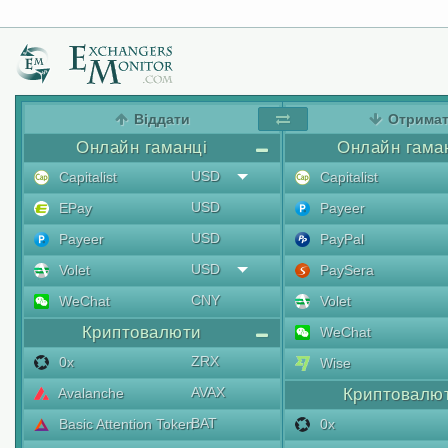
Віддати
Отрима
Онлайн гаманці
Онлайн гама
USD
Capitalist
Capitalist
USD
EPay
Payeer
USD
Payeer
PayPal
USD
Volet
PaySera
CNY
WeChat
Volet
Криптовалюти
WeChat
ZRX
0x
Wise
AVAX
Avalanche
Криптовалю
BAT
Basic Attention Token
0x