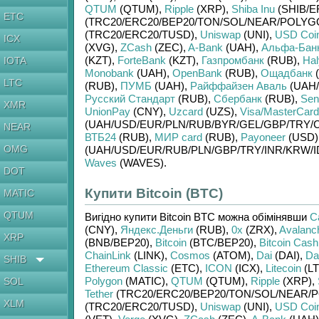
QTUM
(QTUM)
,
Ripple
(XRP)
,
Shiba Inu
(SHIB/
E
ETC
(TRC20/
ERC20/
BEP20/
TON/
SOL/
NEAR/
POLYG
(TRC20/
ERC20/
TUSD)
,
Uniswap
(UNI)
,
USD Coi
ICX
(XVG)
,
ZCash
(ZEC)
,
A-Bank
(UAH)
,
Альфа-Бан
(KZT)
,
ForteBank
(KZT)
,
Газпромбанк
(RUB)
,
Hal
IOTA
Monobank
(UAH)
,
OpenBank
(RUB)
,
Ощадбанк
(
LTC
(RUB)
,
ПУМБ
(UAH)
,
Райффайзен Аваль
(UAH/
Русский Стандарт
(RUB)
,
Сбербанк
(RUB)
,
Sen
XMR
UnionPay
(CNY)
,
Uzcard
(UZS)
,
Visa/MasterCard
(UAH/
USD/
EUR/
PLN/
RUB/
BYR/
GEL/
GBP/
TRY/
NEAR
ВТБ24
(RUB)
,
МИР card
(RUB)
,
Payoneer
(USD)
OMG
(UAH/
USD/
EUR/
RUB/
PLN/
GBP/
TRY/
INR/
KRW/
I
Waves
(WAVES)
.
DOT
Купити Bitcoin (BTC)
MATIC
QTUM
Вигідно купити
Bitcoin BTC
можна обімінявши
Ca
(CNY)
,
Яндекс.Деньги
(RUB)
,
0x
(ZRX)
,
Avalanc
XRP
(BNB/
BEP20)
,
Bitcoin
(BTC/
BEP20)
,
Bitcoin Cash
ChainLink
(LINK)
,
Cosmos
(ATOM)
,
Dai
(DAI)
,
Da
SHIB
Ethereum Classic
(ETC)
,
ICON
(ICX)
,
Litecoin
(LT
Polygon
(MATIC)
,
QTUM
(QTUM)
,
Ripple
(XRP)
,
SOL
Tether
(TRC20/
ERC20/
BEP20/
TON/
SOL/
NEAR/
P
XLM
(TRC20/
ERC20/
TUSD)
,
Uniswap
(UNI)
,
USD Coi