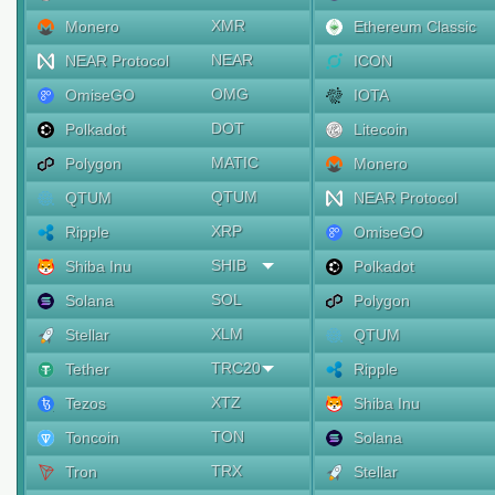
XMR
Monero
Ethereum Classic
NEAR
NEAR Protocol
ICON
OMG
OmiseGO
IOTA
DOT
Polkadot
Litecoin
MATIC
Polygon
Monero
QTUM
QTUM
NEAR Protocol
XRP
Ripple
OmiseGO
SHIB
Shiba Inu
Polkadot
SOL
Solana
Polygon
XLM
Stellar
QTUM
TRC20
Tether
Ripple
XTZ
Tezos
Shiba Inu
TON
Toncoin
Solana
TRX
Tron
Stellar