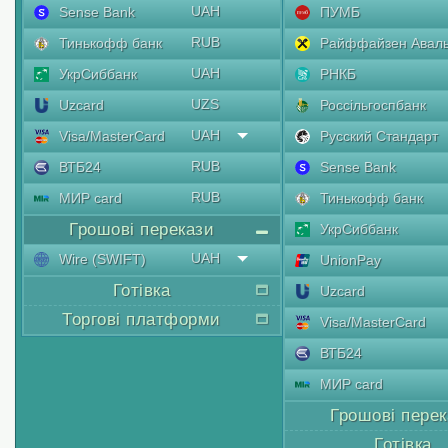
UAH
Sense Bank
ПУМБ
RUB
Тинькофф банк
Райффайзен Авал
UAH
УкрСиббанк
РНКБ
UZS
Uzcard
Россільгоспбанк
UAH
Visa/MasterCard
Русский Стандарт
RUB
ВТБ24
Sense Bank
RUB
МИР card
Тинькофф банк
Грошові перекази
УкрСиббанк
UAH
Wire (SWIFT)
UnionPay
Готівка
Uzcard
Торгові платформи
Visa/MasterCard
ВТБ24
МИР card
Грошові пере
Готівка