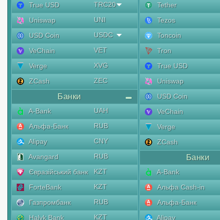
TRC20
True USD
Tether
UNI
Uniswap
Tezos
USDC
USD Coin
Toncoin
VET
VeChain
Tron
XVG
Verge
True USD
ZEC
ZCash
Uniswap
Банки
USD Coin
UAH
A-Bank
VeChain
RUB
Альфа-Банк
Verge
CNY
Alipay
ZCash
RUB
Avangard
Банки
KZT
Євразійський банк
A-Bank
KZT
ForteBank
Альфа Cash-in
RUB
Газпромбанк
Альфа-Банк
KZT
Halyk Bank
Alipay