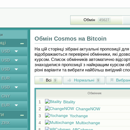
Обмін
45627
ти
Обмін
Cosmos
на
Bitcoin
нці
На цій сторінці зібрані актуальні пропозиції дл
USD
відображаються перевірені обмінники, які дозв
курсом. Список обмінників автоматично відсорт
USD
знаходилися пропозиції з найкращим курсом об
USD
різні варіанти та вибрати найбільш вигідний сп
EUR
Всі
Нормальні
Вибран
9
9
USD
Обмінник
CNY
1
Bitality
EUR
2
ChangeNOW
ти
3
Yochange
ZRX
4
Multixchange
5
ABCobmen