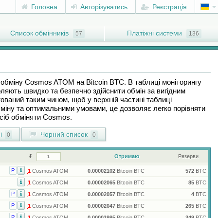
Головна
Авторізуватись
Реєстрація
Список обмінників
Платіжні системи
57
136
я обміну
Cosmos ATOM
на
Bitcoin BTC
. В таблиці моніторингу
оляють швидко та безпечно здійснити обмін за вигідним
ований таким чином, щоб у верхній частині таблиці
міну та оптимальними умовами, це дозволяє легко порівняти
осіб обміняти
Cosmos
.
і
Чорний список
0
0
Отримаю
Резерви
Р
1
Cosmos ATOM
0.00002102
Bitcoin BTC
572
BTC
1
Cosmos ATOM
0.00002065
Bitcoin BTC
85
BTC
Р
1
Cosmos ATOM
0.00002057
Bitcoin BTC
4
BTC
Р
1
Cosmos ATOM
0.00002047
Bitcoin BTC
265
BTC
Р
1
Cosmos ATOM
0.00001995
Bitcoin BTC
349
BTC