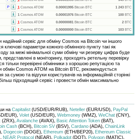
Р
1
Cosmos ATOM
0.00001995
Bitcoin BTC
1 243
BTC
1
Cosmos ATOM
0.00001976
Bitcoin BTC
100
BTC
1
Cosmos ATOM
0.00000081
Bitcoin BTC
2
BTC
1
Cosmos ATOM
0.00000000
Bitcoin BTC
103
BTC
и надійний сервіс для обміну
Cosmos
на
Bitcoin
чи іншого
я ключові параметри кожного обмінного пункту такі як
иходу за межі мінімальної суми обміну чи резерву цифра буде
и, представлені в моніторингу, проходять ретельну перевірку
ся тільки перевірені обмінники з хорошою репутацією та
и обмін
Cosmos ATOM
на
Bitcoin BTC
, рекомендується
 за сумою та відгуки користувачів на інформаційній сторінкі
більш підходящий сервіс і провести обмін максимально
ши на
Capitalist
(USD/
EUR/
RUB)
,
Neteller
(EUR/
USD)
,
PayPal
D/
EUR)
,
Volet
(USD/
EUR)
,
Webmoney
(WMZ)
,
WeChat
(CNY)
,
x
(ZRX)
,
Avalanche
(AVAX)
,
Basic Attention Token
(BAT)
,
oin Cash
(BCH)
,
Bitcoin SV
(BSV)
,
Cardano
(ADA)
,
ChainLink
)
,
Dogecoin
(DOGE)
,
Ethereum
(ETH/
BEP20)
,
Ethereum Classic
)
,
NEAR Protocol
(NEAR)
,
Polkadot
(DOT)
,
Polygon
(MATIC)
,