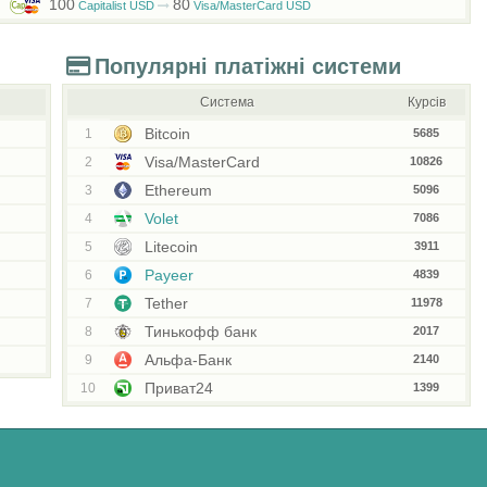
100
80
Capitalist USD
Visa/MasterCard USD
Популярні платіжні системи
Система
Курсів
Bitcoin
1
5685
Visa/MasterCard
2
10826
Ethereum
3
5096
Volet
4
7086
Litecoin
5
3911
Payeer
6
4839
Tether
7
11978
Тинькофф банк
8
2017
Альфа-Банк
9
2140
Приват24
10
1399