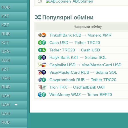
ABCobmen
10
RUB
KZT
Популярні обміни
KZT
Напрямки обміну
RUB
Tinkoff Bank RUB
Monero XMR
KZT
Cash USD
Tether TRC20
Tether TRC20
Cash USD
UZS
Halyk Bank KZT
Solana SOL
UAH
Capitalist USD
Visa/MasterCard USD
KZT
Visa/MasterCard RUB
Solana SOL
UAH
Gazprombank RUB
Tether TRC20
RUB
Tron TRX
Oschadbank UAH
WebMoney WMZ
Tether BEP20
UAH
UAH
UAH
RUB