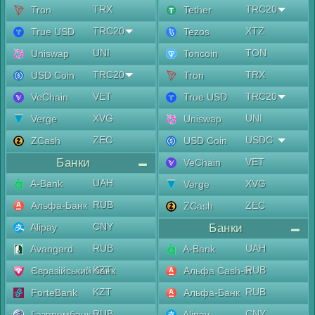
TRX
TRC20
Tron
Tether
TRC20
XTZ
True USD
Tezos
UNI
TON
Uniswap
Toncoin
TRC20
TRX
USD Coin
Tron
VET
TRC20
VeChain
True USD
XVG
UNI
Verge
Uniswap
ZEC
USDC
ZCash
USD Coin
Банки
VET
VeChain
UAH
A-Bank
XVG
Verge
RUB
Альфа-Банк
ZEC
ZCash
CNY
Alipay
Банки
RUB
UAH
Avangard
A-Bank
KZT
RUB
Євразійський банк
Альфа Cash-in
KZT
RUB
ForteBank
Альфа-Банк
RUB
CNY
Газпромбанк
Alipay