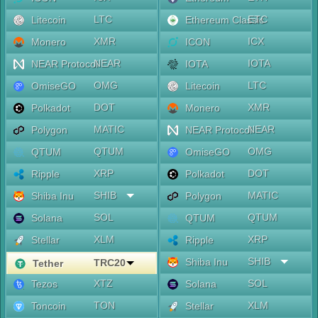
LTC
ETC
Litecoin
Ethereum Classic
XMR
ICX
Monero
ICON
NEAR
IOTA
NEAR Protocol
IOTA
OMG
LTC
OmiseGO
Litecoin
DOT
XMR
Polkadot
Monero
MATIC
NEAR
Polygon
NEAR Protocol
QTUM
OMG
QTUM
OmiseGO
XRP
DOT
Ripple
Polkadot
SHIB
MATIC
Shiba Inu
Polygon
SOL
QTUM
Solana
QTUM
XLM
XRP
Stellar
Ripple
SHIB
Shiba Inu
TRC20
Tether
XTZ
SOL
Tezos
Solana
TON
XLM
Toncoin
Stellar