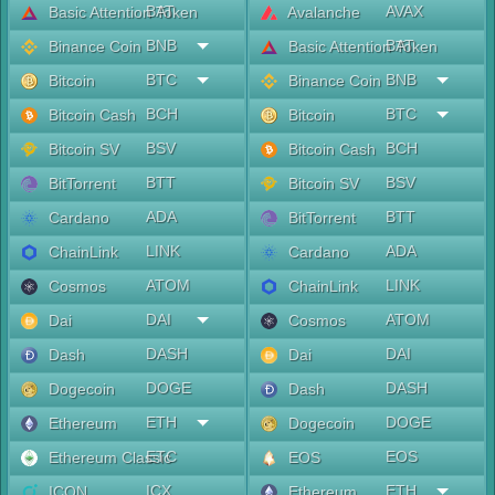
BAT
AVAX
Basic Attention Token
Avalanche
BNB
BAT
Binance Coin
Basic Attention Token
BTC
BNB
Bitcoin
Binance Coin
BCH
BTC
Bitcoin Cash
Bitcoin
BSV
BCH
Bitcoin SV
Bitcoin Cash
BTT
BSV
BitTorrent
Bitcoin SV
ADA
BTT
Cardano
BitTorrent
LINK
ADA
ChainLink
Cardano
ATOM
LINK
Cosmos
ChainLink
DAI
ATOM
Dai
Cosmos
DASH
DAI
Dash
Dai
DOGE
DASH
Dogecoin
Dash
ETH
DOGE
Ethereum
Dogecoin
ETC
EOS
Ethereum Classic
EOS
ICX
ETH
ICON
Ethereum