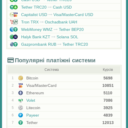
Tether TRC20
Cash USD
Capitalist USD
Visa/MasterCard USD
Tron TRX
Oschadbank UAH
WebMoney WMZ
Tether BEP20
Halyk Bank KZT
Solana SOL
Gazprombank RUB
Tether TRC20
Популярні платіжні системи
Система
Курсів
Bitcoin
5698
1
Visa/MasterCard
10851
2
Ethereum
5110
3
Volet
7086
4
Litecoin
3925
5
Payeer
4839
6
Tether
12013
7