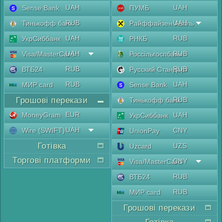
UAH
UAH
Sense Bank
ПУМБ
RUB
UAH
Тинькофф банк
Райффайзен Аваль
UAH
RUB
УкрСиббанк
РНКБ
UAH
RUB
Visa/MasterCard
Россільгоспбанк
RUB
RUB
ВТБ24
Русский Стандарт
RUB
UAH
МИР card
Sense Bank
Грошові перекази
RUB
Тинькофф банк
EUR
MoneyGram
UAH
УкрСиббанк
UAH
Wire (SWIFT)
CNY
UnionPay
Готівка
UZS
Uzcard
Торгові платформи
CNY
Visa/MasterCard
RUB
ВТБ24
RUB
МИР card
Грошові перекази