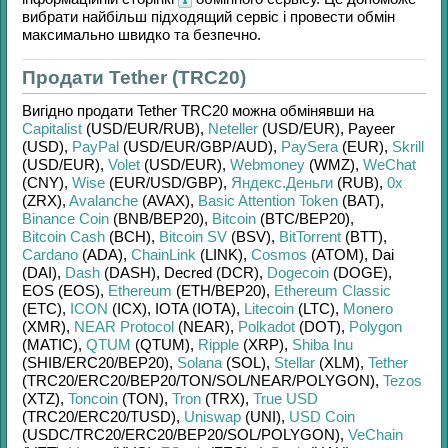
вибрати найбільш підходящий сервіс і провести обмін
максимально швидко та безпечно.
Продати Tether (TRC20)
Вигідно продати
Tether TRC20
можна обмінявши на
Capitalist
(USD/
EUR/
RUB)
,
Neteller
(USD/
EUR)
,
Payeer
(USD)
,
PayPal
(USD/
EUR/
GBP/
AUD)
,
PaySera
(EUR)
,
Skrill
(USD/
EUR)
,
Volet
(USD/
EUR)
,
Webmoney
(WMZ)
,
WeChat
(CNY)
,
Wise
(EUR/
USD/
GBP)
,
Яндекс.Деньги
(RUB)
,
0x
(ZRX)
,
Avalanche
(AVAX)
,
Basic Attention Token
(BAT)
,
Binance Coin
(BNB/
BEP20)
,
Bitcoin
(BTC/
BEP20)
,
Bitcoin Cash
(BCH)
,
Bitcoin SV
(BSV)
,
BitTorrent
(BTT)
,
Cardano
(ADA)
,
ChainLink
(LINK)
,
Cosmos
(ATOM)
,
Dai
(DAI)
,
Dash
(DASH)
,
Decred (DCR)
,
Dogecoin
(DOGE)
,
EOS (EOS)
,
Ethereum
(ETH/
BEP20)
,
Ethereum Classic
(ETC)
,
ICON
(ICX)
,
IOTA (IOTA)
,
Litecoin
(LTC)
,
Monero
(XMR)
,
NEAR Protocol
(NEAR)
,
Polkadot
(DOT)
,
Polygon
(MATIC)
,
QTUM
(QTUM)
,
Ripple
(XRP)
,
Shiba Inu
(SHIB/
ERC20/
BEP20)
,
Solana
(SOL)
,
Stellar
(XLM)
,
Tether
(TRC20/
ERC20/
BEP20/
TON/
SOL/
NEAR/
POLYGON)
,
Tezos
(XTZ)
,
Toncoin
(TON)
,
Tron
(TRX)
,
True USD
(TRC20/
ERC20/
TUSD)
,
Uniswap
(UNI)
,
USD Coin
(USDC/
TRC20/
ERC20/
BEP20/
SOL/
POLYGON)
,
VeChain