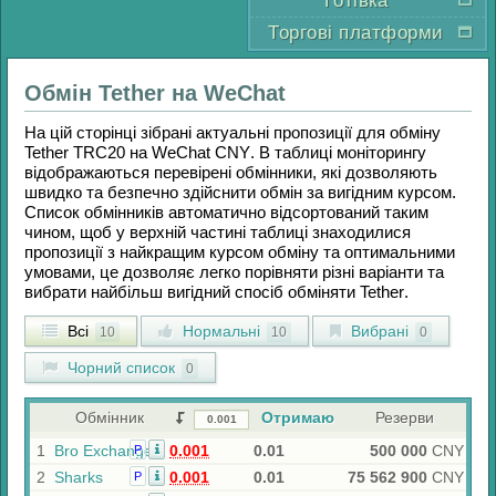
Готівка
Торгові платформи
Обмін
Tether
на
WeChat
На цій сторінці зібрані актуальні пропозиції для обміну
Tether TRC20
на
WeChat CNY
. В таблиці моніторингу
відображаються перевірені обмінники, які дозволяють
швидко та безпечно здійснити обмін за вигідним курсом.
Список обмінників автоматично відсортований таким
чином, щоб у верхній частині таблиці знаходилися
пропозиції з найкращим курсом обміну та оптимальними
умовами, це дозволяє легко порівняти різні варіанти та
вибрати найбільш вигідний спосіб обміняти
Tether
.
Всі
Нормальні
Вибрані
10
10
0
Чорний список
0
Обмінник
Отримаю
Резерви
1
Bro Exchange
0.001
0.01
500 000
CNY
Р
2
Sharks
0.001
0.01
75 562 900
CNY
Р