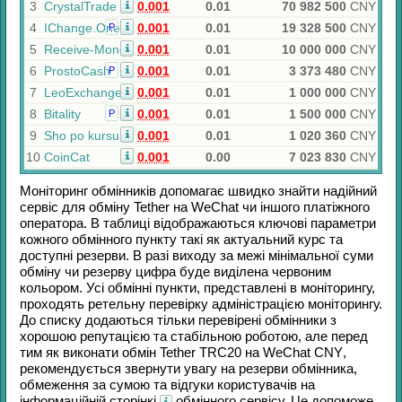
3
CrystalTrade
0.001
0.01
70 982 500
CNY
4
IChange.One
0.001
0.01
19 328 500
CNY
Р
5
Receive-Money
0.001
0.01
10 000 000
CNY
6
ProstoCash
0.001
0.01
3 373 480
CNY
Р
7
LeoExchanger
0.001
0.01
1 000 000
CNY
8
Bitality
0.001
0.01
1 500 000
CNY
Р
9
Sho po kursu
0.001
0.01
1 020 360
CNY
10
CoinCat
0.001
0.00
7 023 830
CNY
Моніторинг обмінників допомагає швидко знайти надійний
сервіс для обміну
Tether
на
WeChat
чи іншого платіжного
оператора. В таблиці відображаються ключові параметри
кожного обмінного пункту такі як актуальний курс та
доступні резерви. В разі виходу за межі мінімальної суми
обміну чи резерву цифра буде виділена червоним
кольором. Усі обмінні пункти, представлені в моніторингу,
проходять ретельну перевірку адміністрацією моніторингу.
До списку додаються тільки перевірені обмінники з
хорошою репутацією та стабільною роботою, але перед
тим як виконати обмін
Tether TRC20
на
WeChat CNY
,
рекомендується звернути увагу на резерви обмінника,
обмеження за сумою та відгуки користувачів на
інформаційній сторінкі
обмінного сервісу. Це допоможе