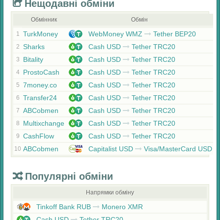
Нещодавні обміни
Обмінник
Обмін
TurkMoney
WebMoney WMZ
Tether BEP20
1
Sharks
Cash USD
Tether TRC20
2
Bitality
Cash USD
Tether TRC20
3
ProstoCash
Cash USD
Tether TRC20
4
7money.co
Cash USD
Tether TRC20
5
Transfer24
Cash USD
Tether TRC20
6
ABCobmen
Cash USD
Tether TRC20
7
Multixchange
Cash USD
Tether TRC20
8
CashFlow
Cash USD
Tether TRC20
9
ABCobmen
Capitalist USD
Visa/MasterCard USD
10
Популярні обміни
Напрямки обміну
Tinkoff Bank RUB
Monero XMR
Cash USD
Tether TRC20