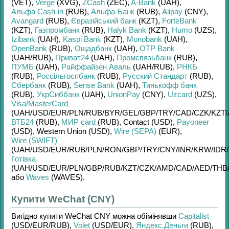
(VET)
,
Verge
(XVG)
,
ZCash
(ZEC)
,
A-Bank
(UAH)
,
Альфа Cash-in
(RUB)
,
Альфа-Банк
(RUB)
,
Alipay
(CNY)
,
Avangard
(RUB)
,
Євразійський банк
(KZT)
,
ForteBank
(KZT)
,
Газпромбанк
(RUB)
,
Halyk Bank
(KZT)
,
Humo
(UZS)
,
Izibank
(UAH)
,
Kaspi Bank
(KZT)
,
Monobank
(UAH)
,
OpenBank
(RUB)
,
Ощадбанк
(UAH)
,
OTP Bank
(UAH/
RUB)
,
Приват24
(UAH)
,
Промсвязьбанк
(RUB)
,
ПУМБ
(UAH)
,
Райффайзен Аваль
(UAH/
RUB)
,
РНКБ
(RUB)
,
Россільгоспбанк
(RUB)
,
Русский Стандарт
(RUB)
,
Сбербанк
(RUB)
,
Sense Bank
(UAH)
,
Тинькофф банк
(RUB)
,
УкрСиббанк
(UAH)
,
UnionPay
(CNY)
,
Uzcard
(UZS)
,
Visa/MasterCard
(UAH/
USD/
EUR/
PLN/
RUB/
BYR/
GEL/
GBP/
TRY/
CAD/
CZK/
KZT/
ВТБ24
(RUB)
,
МИР card
(RUB)
,
Contaсt (USD)
,
Payoneer
(USD)
,
Western Union (USD)
,
Wire (SEPA)
(EUR)
,
Wire (SWIFT)
(UAH/
USD/
EUR/
RUB/
PLN/
RON/
GBP/
TRY/
CNY/
INR/
KRW/
IDR/
Готівка
(UAH/
USD/
EUR/
PLN/
GBP/
RUB/
KZT/
CZK/
AMD/
CAD/
AED/
THB
або
Waves
(WAVES)
.
Купити WeChat (CNY)
Вигідно купити
WeChat CNY
можна обімінявши
Capitalist
(USD/
EUR/
RUB)
,
Volet
(USD/
EUR)
,
Яндекс.Деньги
(RUB)
,