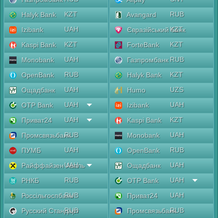
KZT
RUB
Halyk Bank
Avangard
UAH
KZT
Izibank
Євразійський банк
KZT
KZT
Kaspi Bank
ForteBank
UAH
RUB
Monobank
Газпромбанк
RUB
KZT
OpenBank
Halyk Bank
UAH
UZS
Ощадбанк
Humo
UAH
UAH
OTP Bank
Izibank
UAH
KZT
Приват24
Kaspi Bank
RUB
UAH
Промсвязьбанк
Monobank
UAH
RUB
ПУМБ
OpenBank
UAH
UAH
Райффайзен Аваль
Ощадбанк
RUB
UAH
РНКБ
OTP Bank
RUB
UAH
Россільгоспбанк
Приват24
RUB
RUB
Русский Стандарт
Промсвязьбанк