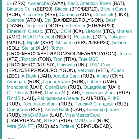
0x
(ZRX)
,
Avalanche
(AVAX)
,
Basic Attention Token
(BAT)
,
Binance Coin
(BEP20)
,
Bitcoin
(BTC/
BEP20)
,
Bitcoin Cash
(BCH)
,
Bitcoin SV
(BSV)
,
Cardano
(ADA)
,
ChainLink
(LINK)
,
Cosmos
(ATOM)
,
Dai
(DAI/
BEP20/
POLYGON)
,
Dash
(DASH)
,
Dogecoin
(DOGE)
,
Ethereum
(ETH/
BEP20)
,
Ethereum Classic
(ETC)
,
ICON
(ICX)
,
Litecoin
(LTC)
,
Monero
(XMR)
,
NEAR Protocol
(NEAR)
,
Polkadot
(DOT)
,
Polygon
(MATIC)
,
Ripple
(XRP)
,
Shiba Inu
(ERC20/
BEP20)
,
Solana
(SOL)
,
Stellar
(XLM)
,
Tether
(TRC20/
ERC20/
BEP20/
TON/
SOL/
NEAR/
POLYGON)
,
Tezos
(XTZ)
,
Toncoin
(TON)
,
Tron
(TRX)
,
True USD
(TRC20/
ERC20/
TUSD)
,
Uniswap
(UNI)
,
USD Coin
(ERC20/
BEP20/
SOL/
POLYGON)
,
VeChain
(VET)
,
ZCash
(ZEC)
,
A-Bank
(UAH)
,
Альфа-Банк
(RUB)
,
Alipay
(CNY)
,
Avangard
(RUB)
,
Газпромбанк
(RUB)
,
Izibank
(UAH)
,
Monobank
(UAH)
,
OpenBank
(RUB)
,
Ощадбанк
(UAH)
,
OTP Bank
(UAH)
,
Приват24
(UAH)
,
Промсвязьбанк
(RUB)
,
ПУМБ
(UAH)
,
Райффайзен Аваль
(UAH/
RUB)
,
РНКБ
(RUB)
,
Россільгоспбанк
(RUB)
,
Русский Стандарт
(RUB)
,
Сбербанк
(RUB)
,
Sense Bank
(UAH)
,
Тинькофф банк
(RUB)
,
УкрСиббанк
(UAH)
,
Visa/MasterCard
(UAH/
RUB/
AZN)
,
ВТБ24
(RUB)
,
МИР card
(RUB)
,
Wire (SWIFT)
(RUB)
або
Готівка
(GBP/
RUB/
CAD)
.