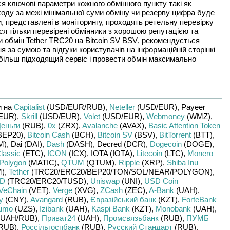
я ключові параметри кожного обмінного пункту такі як
иходу за межі мінімальної суми обміну чи резерву цифра буде
и, представлені в моніторингу, проходять ретельну перевірку
ся тільки перевірені обмінники з хорошою репутацією та
и обмін
Tether TRC20
на
Bitcoin SV BSV
, рекомендується
 за сумою та відгуки користувачів на інформаційній сторінкі
більш підходящий сервіс і провести обмін максимально
и на
Capitalist
(USD/
EUR/
RUB)
,
Neteller
(USD/
EUR)
,
Payeer
EUR)
,
Skrill
(USD/
EUR)
,
Volet
(USD/
EUR)
,
Webmoney
(WMZ)
,
еньги
(RUB)
,
0x
(ZRX)
,
Avalanche
(AVAX)
,
Basic Attention Token
BEP20)
,
Bitcoin Cash
(BCH)
,
Bitcoin SV
(BSV)
,
BitTorrent
(BTT)
,
M)
,
Dai (DAI)
,
Dash
(DASH)
,
Decred (DCR)
,
Dogecoin
(DOGE)
,
lassic
(ETC)
,
ICON
(ICX)
,
IOTA (IOTA)
,
Litecoin
(LTC)
,
Monero
Polygon
(MATIC)
,
QTUM
(QTUM)
,
Ripple
(XRP)
,
Shiba Inu
)
,
Tether
(TRC20/
ERC20/
BEP20/
TON/
SOL/
NEAR/
POLYGON)
,
SD
(TRC20/
ERC20/
TUSD)
,
Uniswap
(UNI)
,
USD Coin
VeChain
(VET)
,
Verge
(XVG)
,
ZCash
(ZEC)
,
A-Bank
(UAH)
,
y
(CNY)
,
Avangard
(RUB)
,
Євразійський банк
(KZT)
,
ForteBank
umo
(UZS)
,
Izibank
(UAH)
,
Kaspi Bank
(KZT)
,
Monobank
(UAH)
,
UAH/
RUB)
,
Приват24
(UAH)
,
Промсвязьбанк
(RUB)
,
ПУМБ
RUB)
,
Россільгоспбанк
(RUB)
,
Русский Стандарт
(RUB)
,