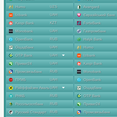
UZS
Humo
Avangard
UAH
Izibank
Євразійський банк
KZT
Kaspi Bank
ForteBank
UAH
Monobank
Газпромбанк
RUB
OpenBank
Halyk Bank
UAH
Ощадбанк
Humo
UAH
OTP Bank
Izibank
UAH
Приват24
Kaspi Bank
RUB
Промсвязьбанк
Monobank
UAH
ПУМБ
OpenBank
UAH
Райффайзен Аваль
Ощадбанк
RUB
РНКБ
OTP Bank
RUB
Россільгоспбанк
Приват24
RUB
Русский Стандарт
Промсвязьбанк