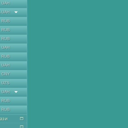
UAH
UAH
ь
RUB
RUB
RUB
UAH
RUB
UAH
CNY
UZS
UAH
RUB
RUB
кази