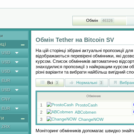
Обмін
46326
ти
Обмін
Tether
на
Bitcoin SV
нці
На цій сторінці зібрані актуальні пропозиції дл
USD
відображаються перевірені обмінники, які дозв
курсом. Список обмінників автоматично відсорт
USD
знаходилися пропозиції з найкращим курсом об
USD
різні варіанти та вибрати найбільш вигідний сп
EUR
Всі
Нормальні
Вибран
3
3
USD
Обмінник
CNY
1
ProstoCash
EUR
2
ABCobmen
ти
3
ChangeNOW
ZRX
Моніторинг обмінників допомагає швидко знайт