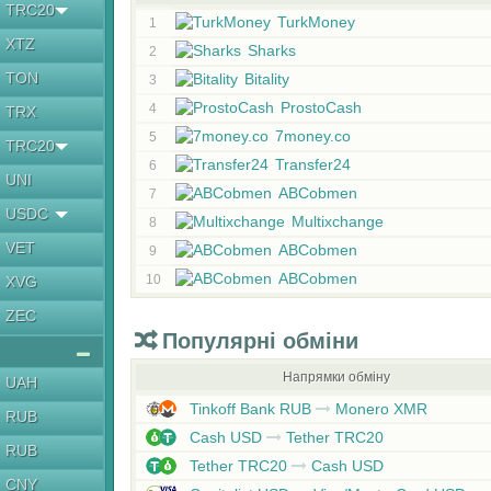
TRC20
TurkMoney
1
XTZ
Sharks
2
TON
Bitality
3
ProstoCash
4
TRX
7money.co
5
TRC20
Transfer24
6
UNI
ABCobmen
7
USDC
Multixchange
8
VET
ABCobmen
9
ABCobmen
10
XVG
ZEC
Популярні обміни
Напрямки обміну
UAH
Tinkoff Bank RUB
Monero XMR
RUB
Cash USD
Tether TRC20
RUB
Tether TRC20
Cash USD
CNY