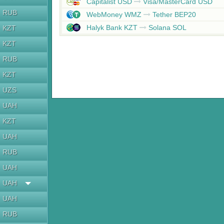
Capitalist USD
Visa/MasterCard USD
RUB
WebMoney WMZ
Tether BEP20
Halyk Bank KZT
Solana SOL
KZT
KZT
RUB
KZT
UZS
UAH
KZT
UAH
RUB
UAH
UAH
UAH
RUB