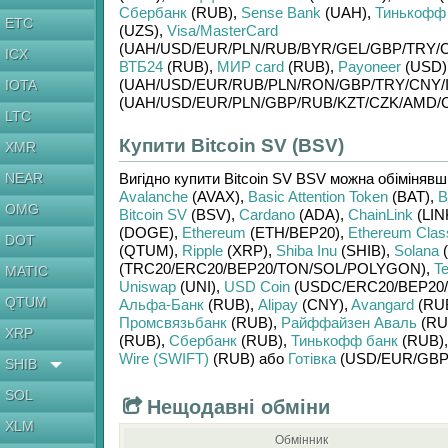
Сбербанк
(RUB)
,
Sense Bank
(UAH)
,
Тинькофф
ETC
(UZS)
,
Visa/MasterCard
(UAH/
USD/
EUR/
PLN/
RUB/
BYR/
GEL/
GBP/
TRY/
ICX
ВТБ24
(RUB)
,
МИР card
(RUB)
,
Payoneer
(USD)
(UAH/
USD/
EUR/
RUB/
PLN/
RON/
GBP/
TRY/
CNY/
IOTA
(UAH/
USD/
EUR/
PLN/
GBP/
RUB/
KZT/
CZK/
AMD/
LTC
Купити Bitcoin SV (BSV)
XMR
NEAR
Вигідно купити
Bitcoin SV BSV
можна обіміняв
Avalanche
(AVAX)
,
Basic Attention Token
(BAT)
,
B
OMG
Bitcoin SV
(BSV)
,
Cardano
(ADA)
,
ChainLink
(LIN
(DOGE)
,
Ethereum
(ETH/
BEP20)
,
Ethereum Clas
DOT
(QTUM)
,
Ripple
(XRP)
,
Shiba Inu
(SHIB)
,
Solana
(
(TRC20/
ERC20/
BEP20/
TON/
SOL/
POLYGON)
,
T
MATIC
Uniswap
(UNI)
,
USD Coin
(USDC/
ERC20/
BEP20/
QTUM
Альфа-Банк
(RUB)
,
Alipay
(CNY)
,
Avangard
(RU
Промсвязьбанк
(RUB)
,
Райффайзен Аваль
(RU
XRP
(RUB)
,
Сбербанк
(RUB)
,
Тинькофф банк
(RUB)
Wire (SWIFT)
(RUB)
або
Готівка
(USD/
EUR/
GBP
SHIB
SOL
Нещодавні обміни
XLM
Обмінник