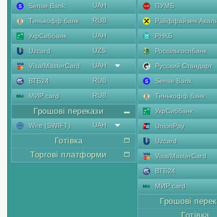
UAH
Sense Bank
ПУМБ
RUB
Тинькофф банк
Райффайзен Авал
UAH
УкрСиббанк
РНКБ
UZS
Uzcard
Россільгоспбанк
UAH
Visa/MasterCard
Русский Стандарт
RUB
ВТБ24
Sense Bank
RUB
МИР card
Тинькофф банк
Грошові перекази
УкрСиббанк
UAH
Wire (SWIFT)
UnionPay
Готівка
Uzcard
Торгові платформи
Visa/MasterCard
ВТБ24
МИР card
Грошові пере
Готівка