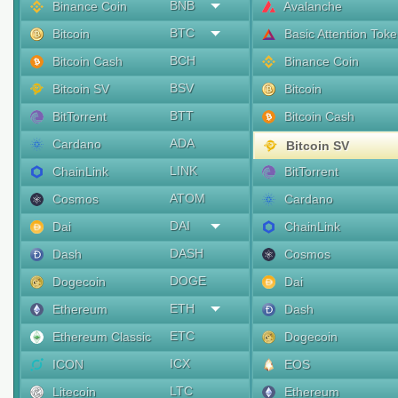
BNB
Binance Coin
Avalanche
BTC
Bitcoin
Basic Attention Tok
BCH
Bitcoin Cash
Binance Coin
BSV
Bitcoin SV
Bitcoin
BTT
BitTorrent
Bitcoin Cash
ADA
Cardano
Bitcoin SV
LINK
ChainLink
BitTorrent
ATOM
Cosmos
Cardano
DAI
Dai
ChainLink
DASH
Dash
Cosmos
DOGE
Dogecoin
Dai
ETH
Ethereum
Dash
ETC
Ethereum Classic
Dogecoin
ICX
ICON
EOS
LTC
Litecoin
Ethereum