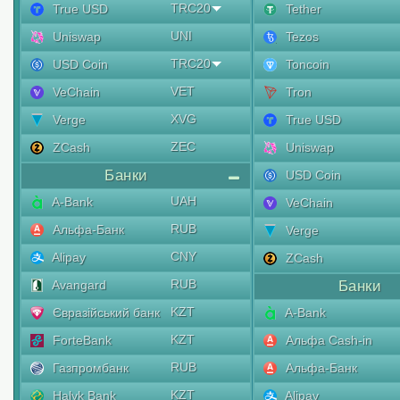
TRC20
True USD
Tether
UNI
Uniswap
Tezos
TRC20
USD Coin
Toncoin
VET
VeChain
Tron
XVG
Verge
True USD
ZEC
ZCash
Uniswap
Банки
USD Coin
UAH
A-Bank
VeChain
RUB
Альфа-Банк
Verge
CNY
Alipay
ZCash
RUB
Avangard
Банки
KZT
Євразійський банк
A-Bank
KZT
ForteBank
Альфа Cash-in
RUB
Газпромбанк
Альфа-Банк
KZT
Halyk Bank
Alipay