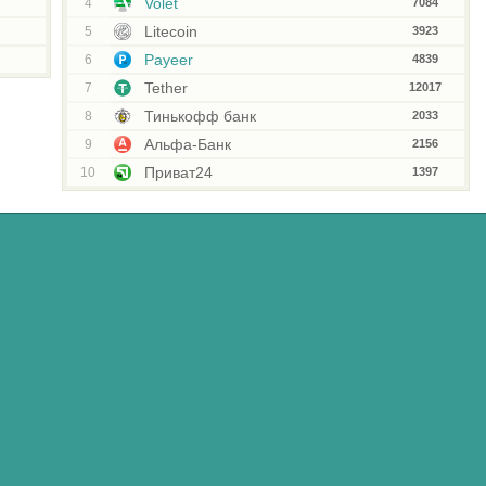
Volet
4
7084
Litecoin
5
3923
Payeer
6
4839
Tether
7
12017
Тинькофф банк
8
2033
Альфа-Банк
9
2156
Приват24
10
1397