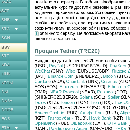
AVAX
платіжного оператора. В таблиці відображаютьс
актуальний курс та доступні резерви. В разі в
BAT
en
виділена червоним кольором. Усі обмінні пункт
адміністрацією моніторингу. До списку додають
BNB
стабільною роботою, але перед тим як виконат
звернути увагу на резерви обмінника, обмеження
BTC
обмінного сервісу. Це допоможе вибрати най
BCH
швидко та безпечно.
BSV
Продати Tether (TRC20)
BTT
Вигідно продати
Tether TRC20
можна обмінявш
ADA
(USD)
,
PayPal
(USD/
EUR/
GBP/
AUD)
,
PaySera
(
WeChat
(CNY)
,
Wise
(EUR/
USD/
GBP)
,
Яндекс.Д
LINK
(BAT)
,
Binance Coin
(BNB/
BEP20)
,
Bitcoin
(BTC/
Cardano
(ADA)
,
ChainLink
(LINK)
,
Cosmos
(ATO
ATOM
EOS (EOS)
,
Ethereum
(ETH/
BEP20)
,
Ethereum C
DAI
(XMR)
,
NEAR Protocol
(NEAR)
,
Polkadot
(DOT)
,
(SHIB/
ERC20/
BEP20)
,
Solana
(SOL)
,
Stellar
(XLM
DASH
Tezos
(XTZ)
,
Toncoin
(TON)
,
Tron
(TRX)
,
True U
(USDC/
TRC20/
ERC20/
BEP20/
SOL/
POLYGON)
,
DOGE
Альфа Cash-in
(RUB)
,
Альфа-Банк
(RUB)
,
Alipa
(KZT)
,
Газпромбанк
(RUB)
,
Halyk Bank
(KZT)
,
H
EOS
OpenBank
(RUB)
,
Ощадбанк
(UAH)
,
OTP Bank
(
ETH
(UAH)
,
Райффайзен Аваль
(UAH/
RUB)
,
РНКБ
(