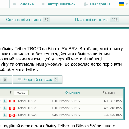
Головна
Авторізуватись
Реєстрація
Список обмінників
Платіжні системи
57
136
я обміну
Tether TRC20
на
Bitcoin SV BSV
. В таблиці моніторингу
оляють швидко та безпечно здійснити обмін за вигідним
ований таким чином, щоб у верхній частині таблиці
міну та оптимальними умовами, це дозволяє легко порівняти
осіб обміняти
Tether
.
і
Чорний список
0
0
Отримаю
Резерви
Р
0.001
Tether TRC20
0.00
Bitcoin SV BSV
696 303
BSV
Р
0.001
Tether TRC20
0.00
Bitcoin SV BSV
455 248
BSV
0.001
Tether TRC20
0.00
Bitcoin SV BSV
195 429
BSV
и надійний сервіс для обміну
Tether
на
Bitcoin SV
чи іншого