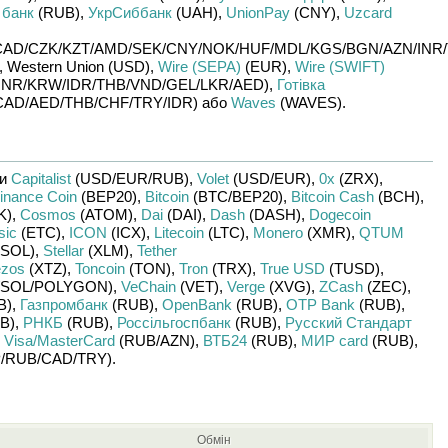
 банк
(RUB)
,
УкрСиббанк
(UAH)
,
UnionPay
(CNY)
,
Uzcard
CAD/
CZK/
KZT/
AMD/
SEK/
CNY/
NOK/
HUF/
MDL/
KGS/
BGN/
AZN/
INR/
,
Western Union (USD)
,
Wire (SEPA)
(EUR)
,
Wire (SWIFT)
INR/
KRW/
IDR/
THB/
VND/
GEL/
LKR/
AED)
,
Готівка
CAD/
AED/
THB/
CHF/
TRY/
IDR)
або
Waves
(WAVES)
.
ши
Capitalist
(USD/
EUR/
RUB)
,
Volet
(USD/
EUR)
,
0x
(ZRX)
,
inance Coin
(BEP20)
,
Bitcoin
(BTC/
BEP20)
,
Bitcoin Cash
(BCH)
,
K)
,
Cosmos
(ATOM)
,
Dai
(DAI)
,
Dash
(DASH)
,
Dogecoin
sic
(ETC)
,
ICON
(ICX)
,
Litecoin
(LTC)
,
Monero
(XMR)
,
QTUM
SOL)
,
Stellar
(XLM)
,
Tether
ezos
(XTZ)
,
Toncoin
(TON)
,
Tron
(TRX)
,
True USD
(TUSD)
,
SOL/
POLYGON)
,
VeChain
(VET)
,
Verge
(XVG)
,
ZCash
(ZEC)
,
B)
,
Газпромбанк
(RUB)
,
OpenBank
(RUB)
,
OTP Bank
(RUB)
,
B)
,
РНКБ
(RUB)
,
Россільгоспбанк
(RUB)
,
Русский Стандарт
,
Visa/MasterCard
(RUB/
AZN)
,
ВТБ24
(RUB)
,
МИР card
(RUB)
,
/
RUB/
CAD/
TRY)
.
Обмін