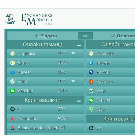
Віддати
Отрима
Онлайн гаманці
Онлайн гама
USD
Capitalist
Capitalist
USD
EPay
Payeer
USD
Payeer
PayPal
USD
Volet
PaySera
CNY
WeChat
Volet
Криптовалюти
WeChat
ZRX
0x
Wise
AVAX
Avalanche
Криптовалю
BAT
Basic Attention Token
0x