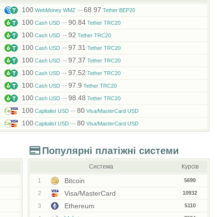
100
68.97
WebMoney WMZ
Tether BEP20
100
90.84
Cash USD
Tether TRC20
100
92
Cash USD
Tether TRC20
100
97.31
Cash USD
Tether TRC20
100
97.37
Cash USD
Tether TRC20
100
97.52
Cash USD
Tether TRC20
100
97.9
Cash USD
Tether TRC20
100
98.48
Cash USD
Tether TRC20
100
80
Capitalist USD
Visa/MasterCard USD
100
80
Capitalist USD
Visa/MasterCard USD
Популярні платіжні системи
Система
Курсів
Bitcoin
1
5699
Visa/MasterCard
2
10932
Ethereum
3
5110