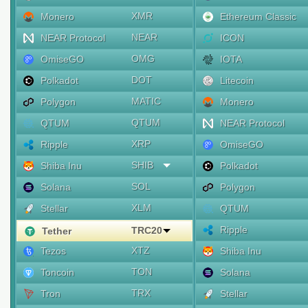
XMR
Monero
Ethereum Classic
NEAR
NEAR Protocol
ICON
OMG
OmiseGO
IOTA
DOT
Polkadot
Litecoin
MATIC
Polygon
Monero
QTUM
QTUM
NEAR Protocol
XRP
Ripple
OmiseGO
SHIB
Shiba Inu
Polkadot
SOL
Solana
Polygon
XLM
Stellar
QTUM
Ripple
TRC20
Tether
XTZ
Tezos
Shiba Inu
TON
Toncoin
Solana
TRX
Tron
Stellar