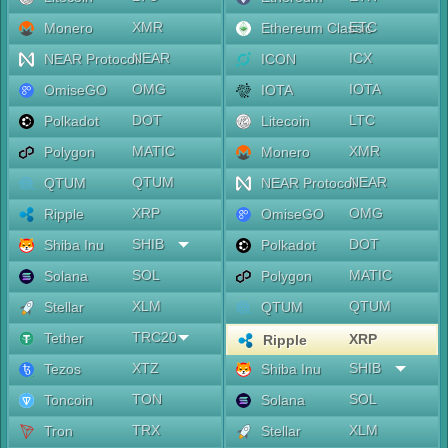
XMR
ETC
Monero
Ethereum Classic
NEAR
ICX
NEAR Protocol
ICON
OMG
IOTA
OmiseGO
IOTA
DOT
LTC
Polkadot
Litecoin
MATIC
XMR
Polygon
Monero
QTUM
NEAR
QTUM
NEAR Protocol
XRP
OMG
Ripple
OmiseGO
SHIB
DOT
Shiba Inu
Polkadot
SOL
MATIC
Solana
Polygon
XLM
QTUM
Stellar
QTUM
TRC20
Tether
XRP
Ripple
XTZ
SHIB
Tezos
Shiba Inu
TON
SOL
Toncoin
Solana
TRX
XLM
Tron
Stellar