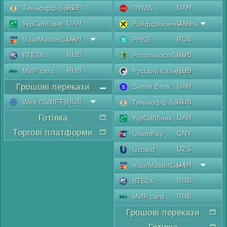
RUB
UAH
Тинькофф банк
ПУМБ
UAH
UAH
УкрСиббанк
Райффайзен Аваль
UAH
RUB
Visa/MasterCard
РНКБ
RUB
RUB
ВТБ24
Россільгоспбанк
RUB
RUB
МИР card
Русский Стандарт
Грошові перекази
UAH
Sense Bank
RUB
Wire (SWIFT)
RUB
Тинькофф банк
Готівка
UAH
УкрСиббанк
Торгові платформи
CNY
UnionPay
UZS
Uzcard
UAH
Visa/MasterCard
RUB
ВТБ24
RUB
МИР card
Грошові перекази