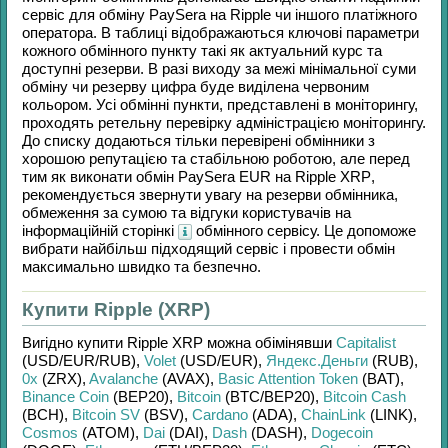
сервіс для обміну
PaySera
на
Ripple
чи іншого платіжного
оператора. В таблиці відображаються ключові параметри
кожного обмінного пункту такі як актуальний курс та
доступні резерви. В разі виходу за межі мінімальної суми
обміну чи резерву цифра буде виділена червоним
кольором. Усі обмінні пункти, представлені в моніторингу,
проходять ретельну перевірку адміністрацією моніторингу.
До списку додаються тільки перевірені обмінники з
хорошою репутацією та стабільною роботою, але перед
тим як виконати обмін
PaySera EUR
на
Ripple XRP
,
рекомендується звернути увагу на резерви обмінника,
обмеження за сумою та відгуки користувачів на
інформаційній сторінкі
обмінного сервісу. Це допоможе
вибрати найбільш підходящий сервіс і провести обмін
максимально швидко та безпечно.
Купити Ripple (XRP)
Вигідно купити
Ripple XRP
можна обімінявши
Capitalist
(USD/
EUR/
RUB)
,
Volet
(USD/
EUR)
,
Яндекс.Деньги
(RUB)
,
0x
(ZRX)
,
Avalanche
(AVAX)
,
Basic Attention Token
(BAT)
,
Binance Coin
(BEP20)
,
Bitcoin
(BTC/
BEP20)
,
Bitcoin Cash
(BCH)
,
Bitcoin SV
(BSV)
,
Cardano
(ADA)
,
ChainLink
(LINK)
,
Cosmos
(ATOM)
,
Dai
(DAI)
,
Dash
(DASH)
,
Dogecoin