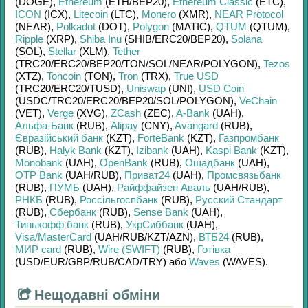
(DOGE)
,
Ethereum
(ETH/
BEP20)
,
Ethereum Classic
(ETC)
,
ICON
(ICX)
,
Litecoin
(LTC)
,
Monero
(XMR)
,
NEAR Protocol
(NEAR)
,
Polkadot
(DOT)
,
Polygon
(MATIC)
,
QTUM
(QTUM)
,
Ripple
(XRP)
,
Shiba Inu
(SHIB/
ERC20/
BEP20)
,
Solana
(SOL)
,
Stellar
(XLM)
,
Tether
(TRC20/
ERC20/
BEP20/
TON/
SOL/
NEAR/
POLYGON)
,
Tezos
(XTZ)
,
Toncoin
(TON)
,
Tron
(TRX)
,
True USD
(TRC20/
ERC20/
TUSD)
,
Uniswap
(UNI)
,
USD Coin
(USDC/
TRC20/
ERC20/
BEP20/
SOL/
POLYGON)
,
VeChain
(VET)
,
Verge
(XVG)
,
ZCash
(ZEC)
,
A-Bank
(UAH)
,
Альфа-Банк
(RUB)
,
Alipay
(CNY)
,
Avangard
(RUB)
,
Євразійський банк
(KZT)
,
ForteBank
(KZT)
,
Газпромбанк
(RUB)
,
Halyk Bank
(KZT)
,
Izibank
(UAH)
,
Kaspi Bank
(KZT)
,
Monobank
(UAH)
,
OpenBank
(RUB)
,
Ощадбанк
(UAH)
,
OTP Bank
(UAH/
RUB)
,
Приват24
(UAH)
,
Промсвязьбанк
(RUB)
,
ПУМБ
(UAH)
,
Райффайзен Аваль
(UAH/
RUB)
,
РНКБ
(RUB)
,
Россільгоспбанк
(RUB)
,
Русский Стандарт
(RUB)
,
Сбербанк
(RUB)
,
Sense Bank
(UAH)
,
Тинькофф банк
(RUB)
,
УкрСиббанк
(UAH)
,
Visa/MasterCard
(UAH/
RUB/
KZT/
AZN)
,
ВТБ24
(RUB)
,
МИР card
(RUB)
,
Wire (SWIFT)
(RUB)
,
Готівка
(USD/
EUR/
GBP/
RUB/
CAD/
TRY)
або
Waves
(WAVES)
.
Нещодавні обміни