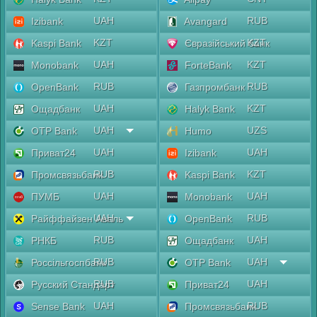
UAH
RUB
Izibank
Avangard
KZT
KZT
Kaspi Bank
Євразійський банк
UAH
KZT
Monobank
ForteBank
RUB
RUB
OpenBank
Газпромбанк
UAH
KZT
Ощадбанк
Halyk Bank
UAH
UZS
OTP Bank
Humo
UAH
UAH
Приват24
Izibank
RUB
KZT
Промсвязьбанк
Kaspi Bank
UAH
UAH
ПУМБ
Monobank
UAH
RUB
Райффайзен Аваль
OpenBank
RUB
UAH
РНКБ
Ощадбанк
RUB
UAH
Россільгоспбанк
OTP Bank
RUB
UAH
Русский Стандарт
Приват24
UAH
RUB
Sense Bank
Промсвязьбанк