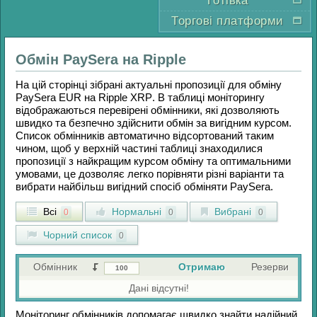
Готівка
Торгові платформи
Обмін
PaySera
на
Ripple
На цій сторінці зібрані актуальні пропозиції для обміну
PaySera EUR
на
Ripple XRP
. В таблиці моніторингу
відображаються перевірені обмінники, які дозволяють
швидко та безпечно здійснити обмін за вигідним курсом.
Список обмінників автоматично відсортований таким
чином, щоб у верхній частині таблиці знаходилися
пропозиції з найкращим курсом обміну та оптимальними
умовами, це дозволяє легко порівняти різні варіанти та
вибрати найбільш вигідний спосіб обміняти
PaySera
.
Всі
Нормальні
Вибрані
0
0
0
Чорний список
0
Обмінник
Отримаю
Резерви
Дані відсутні!
Моніторинг обмінників допомагає швидко знайти надійний