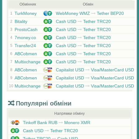
Обмінник
Обмін
TurkMoney
WebMoney WMZ
Tether BEP20
1
Bitality
Cash USD
Tether TRC20
2
ProstoCash
Cash USD
Tether TRC20
3
7money.co
Cash USD
Tether TRC20
4
Transfer24
Cash USD
Tether TRC20
5
ABCobmen
Cash USD
Tether TRC20
6
Multixchange
Cash USD
Tether TRC20
7
ABCobmen
Capitalist USD
Visa/MasterCard USD
8
ABCobmen
Capitalist USD
Visa/MasterCard USD
9
Multixchange
Capitalist USD
Visa/MasterCard USD
10
Популярні обміни
Напрямки обміну
Tinkoff Bank RUB
Monero XMR
Cash USD
Tether TRC20
Tether TRC20
Cash USD