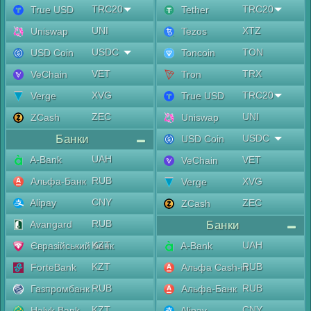
TRC20
TRC20
True USD
Tether
UNI
XTZ
Uniswap
Tezos
USDC
TON
USD Coin
Toncoin
VET
TRX
VeChain
Tron
XVG
TRC20
Verge
True USD
ZEC
UNI
ZCash
Uniswap
Банки
USDC
USD Coin
UAH
A-Bank
VET
VeChain
RUB
Альфа-Банк
XVG
Verge
CNY
Alipay
ZEC
ZCash
RUB
Avangard
Банки
KZT
UAH
Євразійський банк
A-Bank
KZT
RUB
ForteBank
Альфа Cash-in
RUB
RUB
Газпромбанк
Альфа-Банк
KZT
CNY
Halyk Bank
Alipay