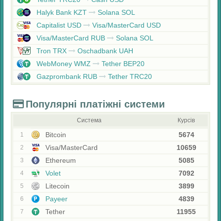
Halyk Bank KZT
Solana SOL
Capitalist USD
Visa/MasterCard USD
Visa/MasterCard RUB
Solana SOL
Tron TRX
Oschadbank UAH
WebMoney WMZ
Tether BEP20
Gazprombank RUB
Tether TRC20
Популярні платіжні системи
Система
Курсів
Bitcoin
5674
1
Visa/MasterCard
10659
2
Ethereum
5085
3
Volet
7092
4
Litecoin
3899
5
Payeer
4839
6
Tether
11955
7