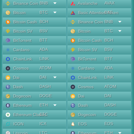
BNB
AVAX
Binance Coin
Avalanche
BTC
BAT
Bitcoin
Basic Attention Token
BCH
BNB
Bitcoin Cash
Binance Coin
BSV
BTC
Bitcoin SV
Bitcoin
BTT
BCH
BitTorrent
Bitcoin Cash
ADA
BSV
Cardano
Bitcoin SV
LINK
BTT
ChainLink
BitTorrent
ATOM
ADA
Cosmos
Cardano
DAI
LINK
Dai
ChainLink
DASH
ATOM
Dash
Cosmos
DOGE
DAI
Dogecoin
Dai
ETH
DASH
Ethereum
Dash
ETC
DOGE
Ethereum Classic
Dogecoin
ICX
EOS
ICON
EOS
LTC
ETH
Litecoin
Ethereum