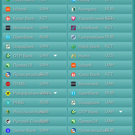
UAH
RUB
Izibank
Avangard
KZT
KZT
Kaspi Bank
Євразійський банк
UAH
KZT
Monobank
ForteBank
RUB
RUB
OpenBank
Газпромбанк
UAH
KZT
Ощадбанк
Halyk Bank
UAH
UZS
OTP Bank
Humo
UAH
UAH
Приват24
Izibank
RUB
KZT
Промсвязьбанк
Kaspi Bank
UAH
UAH
ПУМБ
Monobank
UAH
RUB
Райффайзен Аваль
OpenBank
RUB
UAH
РНКБ
Ощадбанк
RUB
UAH
Россільгоспбанк
OTP Bank
RUB
UAH
Русский Стандарт
Приват24
UAH
RUB
Sense Bank
Промсвязьбанк