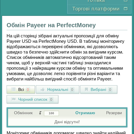
Готівка
Торгові платформи
Обмін
Payeer
на
PerfectMoney
На цій сторінці зібрані актуальні пропозиції для обміну
Payeer USD
на
PerfectMoney USD
. В таблиці моніторингу
відображаються перевірені обмінники, які дозволяють
швидко та безпечно здійснити обмін за вигідним курсом.
Список обмінників автоматично відсортований таким
чином, щоб у верхній частині таблиці знаходилися
пропозиції з найкращим курсом обміну та оптимальними
умовами, це дозволяє легко порівняти різні варіанти та
вибрати найбільш вигідний спосіб обміняти
Payeer
.
Всі
Нормальні
Вибрані
0
0
0
Чорний список
0
Обмінник
Отримаю
Резерви
Дані відсутні!
Моніторинг обмінників допомагає швидко знайти надійний