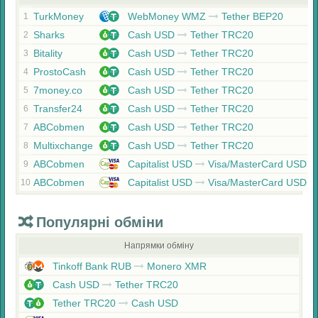
TurkMoney
WebMoney WMZ
Tether BEP20
1
Sharks
Cash USD
Tether TRC20
2
Bitality
Cash USD
Tether TRC20
3
ProstoCash
Cash USD
Tether TRC20
4
7money.co
Cash USD
Tether TRC20
5
Transfer24
Cash USD
Tether TRC20
6
ABCobmen
Cash USD
Tether TRC20
7
Multixchange
Cash USD
Tether TRC20
8
ABCobmen
Capitalist USD
Visa/MasterCard USD
9
ABCobmen
Capitalist USD
Visa/MasterCard USD
10
Популярні обміни
Напрямки обміну
Tinkoff Bank RUB
Monero XMR
Cash USD
Tether TRC20
Tether TRC20
Cash USD