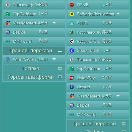
RUB
UAH
Тинькофф банк
ПУМБ
UAH
UAH
УкрСиббанк
Райффайзен Аваль
UAH
RUB
Visa/MasterCard
РНКБ
RUB
RUB
ВТБ24
Россільгоспбанк
RUB
RUB
МИР card
Русский Стандарт
Грошові перекази
UAH
Sense Bank
UAH
Wire (SWIFT)
RUB
Тинькофф банк
Готівка
UAH
УкрСиббанк
Торгові платформи
CNY
UnionPay
UZS
Uzcard
USD
Visa/MasterCard
RUB
ВТБ24
RUB
МИР card
Грошові перекази