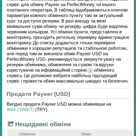
сервіс для обміну
Payeer
на
PerfectMoney
чи іншого
платіжного оператора. В таблиці відображаються ключові
параметри кожного обмінного пункту такі як актуальний
курс та доступні резерви. В разі виходу за межі
мінімальної суми обміну чи резерву цифра буде виділена
червоним кольором. Усі обмінні пункти, представлені в
моніторингу, проходять ретельну перевірку адміністрацією
моніторингу. До списку додаються тільки перевірені
обмінники з хорошою репутацією та стабільною роботою,
але перед тим як виконати обмін
Payeer USD
на
PerfectMoney USD
, рекомендується звернути увагу на
резерви обмінника, обмеження за сумою та відгуки
користувачів на інформаційній сторінкі
обмінного
сервісу. Це допоможе вибрати найбільш підходящий
сервіс і провести обмін максимально швидко та безпечно.
Продати Payeer (USD)
Вигідно продати
Payeer USD
можна обмінявши на
Wire (SWIFT)
(TRY)
.
Нещодавні обміни
Обмінник
Обмін