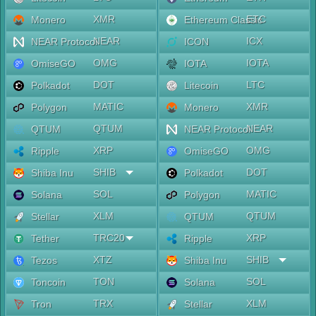
XMR
ETC
Monero
Ethereum Classic
NEAR
ICX
NEAR Protocol
ICON
OMG
IOTA
OmiseGO
IOTA
DOT
LTC
Polkadot
Litecoin
MATIC
XMR
Polygon
Monero
QTUM
NEAR
QTUM
NEAR Protocol
XRP
OMG
Ripple
OmiseGO
SHIB
DOT
Shiba Inu
Polkadot
SOL
MATIC
Solana
Polygon
XLM
QTUM
Stellar
QTUM
TRC20
XRP
Tether
Ripple
XTZ
SHIB
Tezos
Shiba Inu
TON
SOL
Toncoin
Solana
TRX
XLM
Tron
Stellar