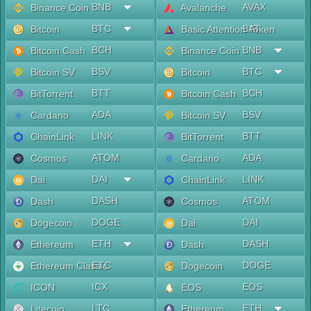
BNB
AVAX
Binance Coin
Avalanche
BTC
BAT
Bitcoin
Basic Attention Token
BCH
BNB
Bitcoin Cash
Binance Coin
BSV
BTC
Bitcoin SV
Bitcoin
BTT
BCH
BitTorrent
Bitcoin Cash
ADA
BSV
Cardano
Bitcoin SV
LINK
BTT
ChainLink
BitTorrent
ATOM
ADA
Cosmos
Cardano
DAI
LINK
Dai
ChainLink
DASH
ATOM
Dash
Cosmos
DOGE
DAI
Dogecoin
Dai
ETH
DASH
Ethereum
Dash
ETC
DOGE
Ethereum Classic
Dogecoin
ICX
EOS
ICON
EOS
LTC
ETH
Litecoin
Ethereum