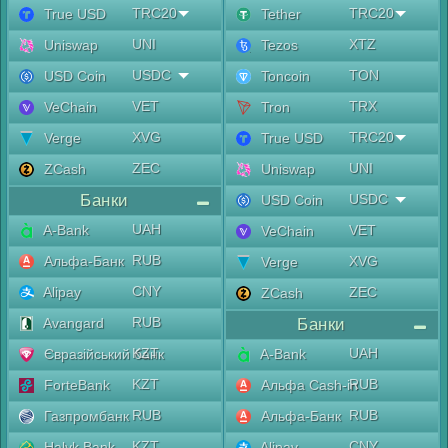
TRC20
TRC20
True USD
Tether
UNI
XTZ
Uniswap
Tezos
USDC
TON
USD Coin
Toncoin
VET
TRX
VeChain
Tron
XVG
TRC20
Verge
True USD
ZEC
UNI
ZCash
Uniswap
Банки
USDC
USD Coin
UAH
A-Bank
VET
VeChain
RUB
Альфа-Банк
XVG
Verge
CNY
Alipay
ZEC
ZCash
RUB
Avangard
Банки
KZT
UAH
Євразійський банк
A-Bank
KZT
RUB
ForteBank
Альфа Cash-in
RUB
RUB
Газпромбанк
Альфа-Банк
KZT
CNY
Halyk Bank
Alipay