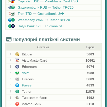
Capitalist USD
Visa/MasterCard USD
Gazprombank RUB
Tether TRC20
Tron TRX
Oschadbank UAH
WebMoney WMZ
Tether BEP20
Halyk Bank KZT
Solana SOL
Популярні платіжні системи
Система
Курсів
Bitcoin
5663
1
Visa/MasterCard
10661
2
Ethereum
5074
3
Volet
7088
4
Litecoin
3889
5
Payeer
4839
6
Tether
11878
7
Тинькофф банк
1992
8
Альфа-Банк
2110
9