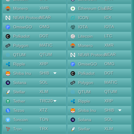
XMR
ETC
Monero
Ethereum Classic
NEAR
ICX
NEAR Protocol
ICON
OMG
IOTA
OmiseGO
IOTA
DOT
LTC
Polkadot
Litecoin
MATIC
XMR
Polygon
Monero
QTUM
NEAR
QTUM
NEAR Protocol
XRP
OMG
Ripple
OmiseGO
SHIB
DOT
Shiba Inu
Polkadot
SOL
MATIC
Solana
Polygon
XLM
QTUM
Stellar
QTUM
TRC20
XRP
Tether
Ripple
XTZ
SHIB
Tezos
Shiba Inu
TON
SOL
Toncoin
Solana
TRX
XLM
Tron
Stellar