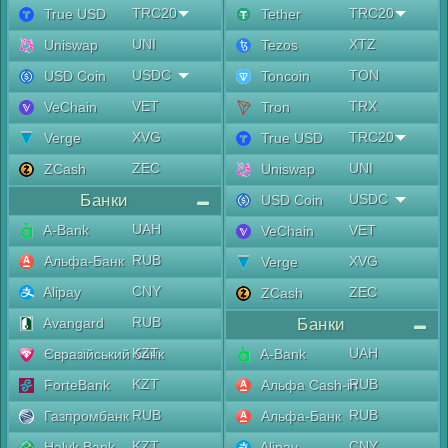
TRC20
TRC20
True USD
Tether
UNI
XTZ
Uniswap
Tezos
USDC
TON
USD Coin
Toncoin
VET
TRX
VeChain
Tron
XVG
TRC20
Verge
True USD
ZEC
UNI
ZCash
Uniswap
Банки
USDC
USD Coin
UAH
A-Bank
VET
VeChain
RUB
Альфа-Банк
XVG
Verge
CNY
Alipay
ZEC
ZCash
RUB
Avangard
Банки
KZT
UAH
Євразійський банк
A-Bank
KZT
RUB
ForteBank
Альфа Cash-in
RUB
RUB
Газпромбанк
Альфа-Банк
KZT
CNY
Halyk Bank
Alipay