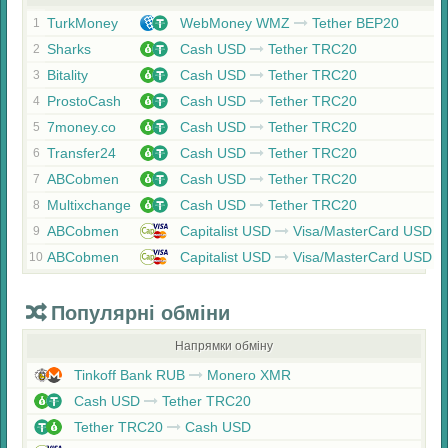
TurkMoney
WebMoney WMZ
Tether BEP20
1
Sharks
Cash USD
Tether TRC20
2
Bitality
Cash USD
Tether TRC20
3
ProstoCash
Cash USD
Tether TRC20
4
7money.co
Cash USD
Tether TRC20
5
Transfer24
Cash USD
Tether TRC20
6
ABCobmen
Cash USD
Tether TRC20
7
Multixchange
Cash USD
Tether TRC20
8
ABCobmen
Capitalist USD
Visa/MasterCard USD
9
ABCobmen
Capitalist USD
Visa/MasterCard USD
10
Популярні обміни
Напрямки обміну
Tinkoff Bank RUB
Monero XMR
Cash USD
Tether TRC20
Tether TRC20
Cash USD