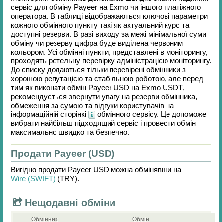
сервіс для обміну
Payeer
на
Exmo
чи іншого платіжного
оператора. В таблиці відображаються ключові параметри
кожного обмінного пункту такі як актуальний курс та
доступні резерви. В разі виходу за межі мінімальної суми
обміну чи резерву цифра буде виділена червоним
кольором. Усі обмінні пункти, представлені в моніторингу,
проходять ретельну перевірку адміністрацією моніторингу.
До списку додаються тільки перевірені обмінники з
хорошою репутацією та стабільною роботою, але перед
тим як виконати обмін
Payeer USD
на
Exmo USDT
,
рекомендується звернути увагу на резерви обмінника,
обмеження за сумою та відгуки користувачів на
інформаційній сторінкі
обмінного сервісу. Це допоможе
вибрати найбільш підходящий сервіс і провести обмін
максимально швидко та безпечно.
Продати Payeer (USD)
Вигідно продати
Payeer USD
можна обмінявши на
Wire (SWIFT)
(TRY)
.
Нещодавні обміни
Обмінник
Обмін