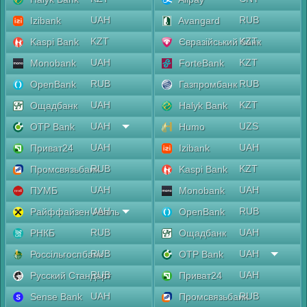
UAH
RUB
Izibank
Avangard
KZT
KZT
Kaspi Bank
Євразійський банк
UAH
KZT
Monobank
ForteBank
RUB
RUB
OpenBank
Газпромбанк
UAH
KZT
Ощадбанк
Halyk Bank
UAH
UZS
OTP Bank
Humo
UAH
UAH
Приват24
Izibank
RUB
KZT
Промсвязьбанк
Kaspi Bank
UAH
UAH
ПУМБ
Monobank
UAH
RUB
Райффайзен Аваль
OpenBank
RUB
UAH
РНКБ
Ощадбанк
RUB
UAH
Россільгоспбанк
OTP Bank
RUB
UAH
Русский Стандарт
Приват24
UAH
RUB
Sense Bank
Промсвязьбанк