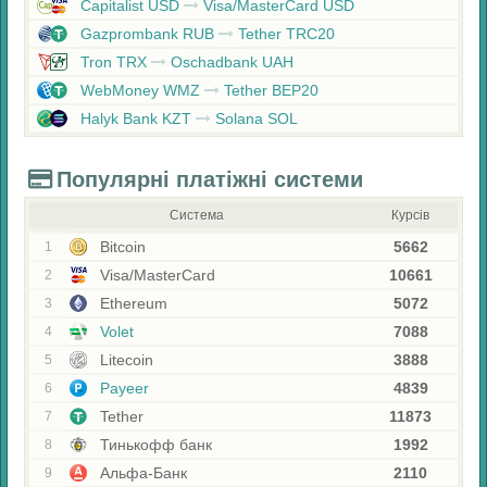
Capitalist USD
Visa/MasterCard USD
Gazprombank RUB
Tether TRC20
Tron TRX
Oschadbank UAH
WebMoney WMZ
Tether BEP20
Halyk Bank KZT
Solana SOL
Популярні платіжні системи
Система
Курсів
Bitcoin
5662
1
Visa/MasterCard
10661
2
Ethereum
5072
3
Volet
7088
4
Litecoin
3888
5
Payeer
4839
6
Tether
11873
7
Тинькофф банк
1992
8
Альфа-Банк
2110
9