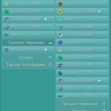
RUB
UAH
Тинькофф банк
ПУМБ
UAH
UAH
УкрСиббанк
Райффайзен Аваль
UAH
RUB
Visa/MasterCard
РНКБ
RUB
RUB
ВТБ24
Россільгоспбанк
RUB
RUB
МИР card
Русский Стандарт
Грошові перекази
UAH
Sense Bank
UAH
Wire (SWIFT)
RUB
Тинькофф банк
Готівка
UAH
УкрСиббанк
Торгові платформи
CNY
UnionPay
UZS
Uzcard
UAH
Visa/MasterCard
RUB
ВТБ24
RUB
МИР card
Грошові перекази