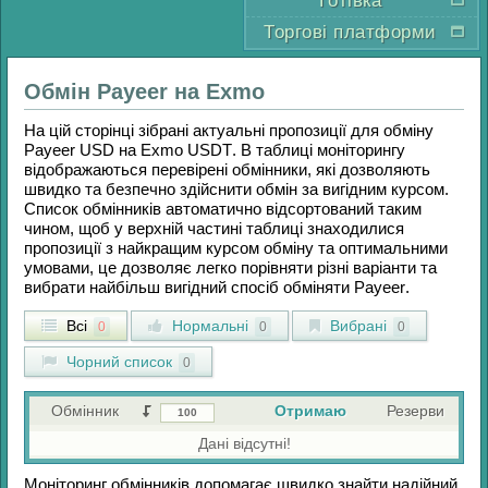
Готівка
Торгові платформи
Обмін
Payeer
на
Exmo
На цій сторінці зібрані актуальні пропозиції для обміну
Payeer USD
на
Exmo USDT
. В таблиці моніторингу
відображаються перевірені обмінники, які дозволяють
швидко та безпечно здійснити обмін за вигідним курсом.
Список обмінників автоматично відсортований таким
чином, щоб у верхній частині таблиці знаходилися
пропозиції з найкращим курсом обміну та оптимальними
умовами, це дозволяє легко порівняти різні варіанти та
вибрати найбільш вигідний спосіб обміняти
Payeer
.
Всі
Нормальні
Вибрані
0
0
0
Чорний список
0
Обмінник
Отримаю
Резерви
Дані відсутні!
Моніторинг обмінників допомагає швидко знайти надійний