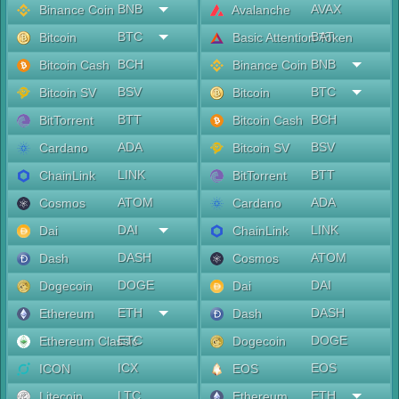
BNB
AVAX
Binance Coin
Avalanche
BTC
BAT
Bitcoin
Basic Attention Token
BCH
BNB
Bitcoin Cash
Binance Coin
BSV
BTC
Bitcoin SV
Bitcoin
BTT
BCH
BitTorrent
Bitcoin Cash
ADA
BSV
Cardano
Bitcoin SV
LINK
BTT
ChainLink
BitTorrent
ATOM
ADA
Cosmos
Cardano
DAI
LINK
Dai
ChainLink
DASH
ATOM
Dash
Cosmos
DOGE
DAI
Dogecoin
Dai
ETH
DASH
Ethereum
Dash
ETC
DOGE
Ethereum Classic
Dogecoin
ICX
EOS
ICON
EOS
LTC
ETH
Litecoin
Ethereum