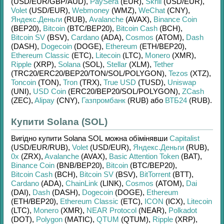
(USD/
EUR/
GBP/
AUD)
,
PaySera
(EUR)
,
Skrill
(USD/
EUR)
,
Volet
(USD/
EUR)
,
Webmoney
(WMZ)
,
WeChat
(CNY)
,
Яндекс.Деньги
(RUB)
,
Avalanche
(AVAX)
,
Binance Coin
(BEP20)
,
Bitcoin
(BTC/
BEP20)
,
Bitcoin Cash
(BCH)
,
Bitcoin SV
(BSV)
,
Cardano
(ADA)
,
Cosmos
(ATOM)
,
Dash
(DASH)
,
Dogecoin
(DOGE)
,
Ethereum
(ETH/
BEP20)
,
Ethereum Classic
(ETC)
,
Litecoin
(LTC)
,
Monero
(XMR)
,
Ripple
(XRP)
,
Solana
(SOL)
,
Stellar
(XLM)
,
Tether
(TRC20/
ERC20/
BEP20/
TON/
SOL/
POLYGON)
,
Tezos
(XTZ)
,
Toncoin
(TON)
,
Tron
(TRX)
,
True USD
(TUSD)
,
Uniswap
(UNI)
,
USD Coin
(ERC20/
BEP20/
SOL/
POLYGON)
,
ZCash
(ZEC)
,
Alipay
(CNY)
,
Газпромбанк
(RUB)
або
ВТБ24
(RUB)
.
Купити Solana (SOL)
Вигідно купити
Solana SOL
можна обімінявши
Capitalist
(USD/
EUR/
RUB)
,
Volet
(USD/
EUR)
,
Яндекс.Деньги
(RUB)
,
0x
(ZRX)
,
Avalanche
(AVAX)
,
Basic Attention Token
(BAT)
,
Binance Coin
(BNB/
BEP20)
,
Bitcoin
(BTC/
BEP20)
,
Bitcoin Cash
(BCH)
,
Bitcoin SV
(BSV)
,
BitTorrent
(BTT)
,
Cardano
(ADA)
,
ChainLink
(LINK)
,
Cosmos
(ATOM)
,
Dai
(DAI)
,
Dash
(DASH)
,
Dogecoin
(DOGE)
,
Ethereum
(ETH/
BEP20)
,
Ethereum Classic
(ETC)
,
ICON
(ICX)
,
Litecoin
(LTC)
,
Monero
(XMR)
,
NEAR Protocol
(NEAR)
,
Polkadot
(DOT)
,
Polygon
(MATIC)
,
QTUM
(QTUM)
,
Ripple
(XRP)
,