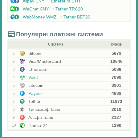
Alipay CNY
Ethereum ETH
WeChat CNY
Tether TRC20
WebMoney WMZ
Tether BEP20
Популярні платіжні системи
Система
Курсів
Bitcoin
5679
1
Visa/MasterCard
10646
2
Ethereum
5086
3
Volet
7090
4
Litecoin
3901
5
Payeer
4839
6
Tether
11973
7
Тинькофф банк
2010
8
Альфа-Банк
2127
9
Приват24
1390
10