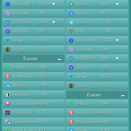
TRC20
SOL
True USD
Tether
UNI
XTZ
Uniswap
Tezos
USDC
TON
USD Coin
Toncoin
VET
TRX
VeChain
Tron
XVG
TRC20
Verge
True USD
ZEC
UNI
ZCash
Uniswap
Банки
SOL
USD Coin
UAH
A-Bank
VET
VeChain
RUB
Альфа-Банк
XVG
Verge
CNY
Alipay
ZEC
ZCash
RUB
Avangard
Банки
KZT
UAH
Євразійський банк
A-Bank
KZT
RUB
ForteBank
Альфа Cash-in
RUB
RUB
Газпромбанк
Альфа-Банк
KZT
CNY
Halyk Bank
Alipay