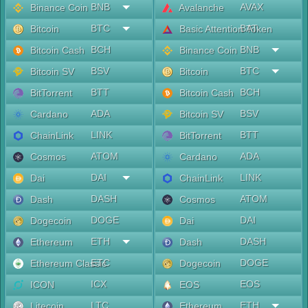
BNB
AVAX
Binance Coin
Avalanche
BTC
BAT
Bitcoin
Basic Attention Token
BCH
BNB
Bitcoin Cash
Binance Coin
BSV
BTC
Bitcoin SV
Bitcoin
BTT
BCH
BitTorrent
Bitcoin Cash
ADA
BSV
Cardano
Bitcoin SV
LINK
BTT
ChainLink
BitTorrent
ATOM
ADA
Cosmos
Cardano
DAI
LINK
Dai
ChainLink
DASH
ATOM
Dash
Cosmos
DOGE
DAI
Dogecoin
Dai
ETH
DASH
Ethereum
Dash
ETC
DOGE
Ethereum Classic
Dogecoin
ICX
EOS
ICON
EOS
LTC
ETH
Litecoin
Ethereum