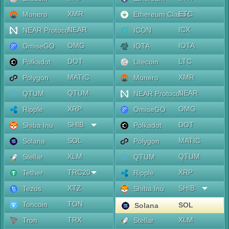
XMR
ETC
Monero
Ethereum Classic
NEAR
ICX
NEAR Protocol
ICON
OMG
IOTA
OmiseGO
IOTA
DOT
LTC
Polkadot
Litecoin
MATIC
XMR
Polygon
Monero
QTUM
NEAR
QTUM
NEAR Protocol
XRP
OMG
Ripple
OmiseGO
SHIB
DOT
Shiba Inu
Polkadot
SOL
MATIC
Solana
Polygon
XLM
QTUM
Stellar
QTUM
TRC20
XRP
Tether
Ripple
XTZ
SHIB
Tezos
Shiba Inu
TON
Toncoin
SOL
Solana
TRX
XLM
Tron
Stellar