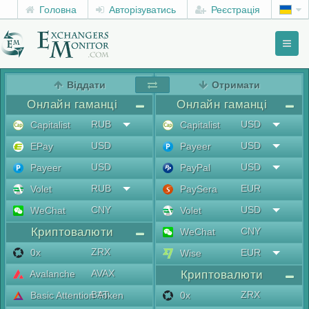
Головна
Авторізуватись
Реєстрація
Toggl
naviga
menu
Віддати
Отримати
Онлайн гаманці
Онлайн гаманці
RUB
USD
Capitalist
Capitalist
USD
USD
EPay
Payeer
USD
USD
Payeer
PayPal
RUB
EUR
Volet
PaySera
CNY
USD
WeChat
Volet
Криптовалюти
CNY
WeChat
ZRX
0x
EUR
Wise
AVAX
Avalanche
Криптовалюти
BAT
ZRX
Basic Attention Token
0x