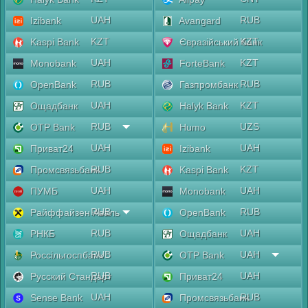
UAH
RUB
Izibank
Avangard
KZT
KZT
Kaspi Bank
Євразійський банк
UAH
KZT
Monobank
ForteBank
RUB
RUB
OpenBank
Газпромбанк
UAH
KZT
Ощадбанк
Halyk Bank
RUB
UZS
OTP Bank
Humo
UAH
UAH
Приват24
Izibank
RUB
KZT
Промсвязьбанк
Kaspi Bank
UAH
UAH
ПУМБ
Monobank
RUB
RUB
Райффайзен Аваль
OpenBank
RUB
UAH
РНКБ
Ощадбанк
RUB
UAH
Россільгоспбанк
OTP Bank
RUB
UAH
Русский Стандарт
Приват24
UAH
RUB
Sense Bank
Промсвязьбанк