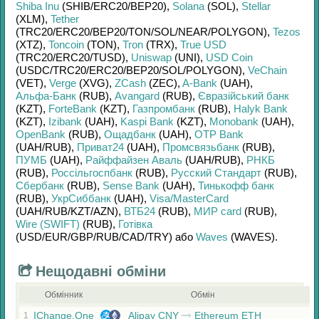
Shiba Inu
(SHIB/
ERC20/
BEP20)
,
Solana
(SOL)
,
Stellar
(XLM)
,
Tether
(TRC20/
ERC20/
BEP20/
TON/
SOL/
NEAR/
POLYGON)
,
Tezos
(XTZ)
,
Toncoin
(TON)
,
Tron
(TRX)
,
True USD
(TRC20/
ERC20/
TUSD)
,
Uniswap
(UNI)
,
USD Coin
(USDC/
TRC20/
ERC20/
BEP20/
SOL/
POLYGON)
,
VeChain
(VET)
,
Verge
(XVG)
,
ZCash
(ZEC)
,
A-Bank
(UAH)
,
Альфа-Банк
(RUB)
,
Avangard
(RUB)
,
Євразійський банк
(KZT)
,
ForteBank
(KZT)
,
Газпромбанк
(RUB)
,
Halyk Bank
(KZT)
,
Izibank
(UAH)
,
Kaspi Bank
(KZT)
,
Monobank
(UAH)
,
OpenBank
(RUB)
,
Ощадбанк
(UAH)
,
OTP Bank
(UAH/
RUB)
,
Приват24
(UAH)
,
Промсвязьбанк
(RUB)
,
ПУМБ
(UAH)
,
Райффайзен Аваль
(UAH/
RUB)
,
РНКБ
(RUB)
,
Россільгоспбанк
(RUB)
,
Русский Стандарт
(RUB)
,
Сбербанк
(RUB)
,
Sense Bank
(UAH)
,
Тинькофф банк
(RUB)
,
УкрСиббанк
(UAH)
,
Visa/MasterCard
(UAH/
RUB/
KZT/
AZN)
,
ВТБ24
(RUB)
,
МИР card
(RUB)
,
Wire (SWIFT)
(RUB)
,
Готівка
(USD/
EUR/
GBP/
RUB/
CAD/
TRY)
або
Waves
(WAVES)
.
Нещодавні обміни
Обмінник
Обмін
IChange.One
Alipay CNY
Ethereum ETH
1