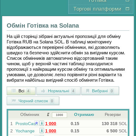
Готівка
Торгові платформи
Обмін
Готівка
на
Solana
На цій сторінці зібрані актуальні пропозиції для обміну
Готівка RUB
на
Solana SOL
. В таблиці моніторингу
відображаються перевірені обмінники, які дозволяють
швидко та безпечно здійснити обмін за вигідним курсом.
Список обмінників автоматично відсортований таким
чином, щоб у верхній частині таблиці знаходилися
пропозиції з найкращим курсом обміну та оптимальними
умовами, це дозволяє легко порівняти різні варіанти та
вибрати найбільш вигідний спосіб обміняти
Готівка
.
Всі
Нормальні
Вибрані
4
4
0
Чорний список
0
Обмінник
Отримаю
Резерви
1
ProstoCash
1 000
0.15
130 318
SOL
Р
2
Yochange
1 000
0.15
6 500
SOL