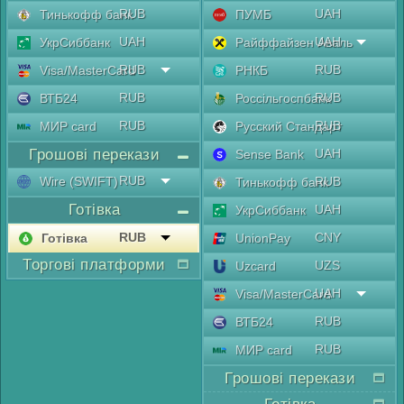
RUB
UAH
Тинькофф банк
ПУМБ
UAH
UAH
УкрСиббанк
Райффайзен Аваль
RUB
RUB
Visa/MasterCard
РНКБ
RUB
RUB
ВТБ24
Россільгоспбанк
RUB
RUB
МИР card
Русский Стандарт
Грошові перекази
UAH
Sense Bank
RUB
Wire (SWIFT)
RUB
Тинькофф банк
Готівка
UAH
УкрСиббанк
RUB
CNY
Готівка
UnionPay
Торгові платформи
UZS
Uzcard
UAH
Visa/MasterCard
RUB
ВТБ24
RUB
МИР card
Грошові перекази