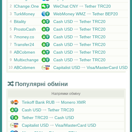
IChange.One
WeChat CNY
Tether TRC20
2
TurkMoney
WebMoney WMZ
Tether BEP20
3
Bitality
Cash USD
Tether TRC20
4
ProstoCash
Cash USD
Tether TRC20
5
7money.co
Cash USD
Tether TRC20
6
Transfer24
Cash USD
Tether TRC20
7
ABCobmen
Cash USD
Tether TRC20
8
Multixchange
Cash USD
Tether TRC20
9
ABCobmen
Capitalist USD
Visa/MasterCard USD
10
Популярні обміни
Напрямки обміну
Tinkoff Bank RUB
Monero XMR
Cash USD
Tether TRC20
Tether TRC20
Cash USD
Capitalist USD
Visa/MasterCard USD