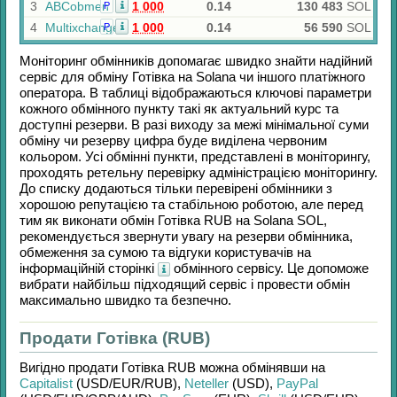
3
ABCobmen
1 000
0.14
130 483
SOL
Р
4
Multixchange
1 000
0.14
56 590
SOL
Р
Моніторинг обмінників допомагає швидко знайти надійний
сервіс для обміну
Готівка
на
Solana
чи іншого платіжного
оператора. В таблиці відображаються ключові параметри
кожного обмінного пункту такі як актуальний курс та
доступні резерви. В разі виходу за межі мінімальної суми
обміну чи резерву цифра буде виділена червоним
кольором. Усі обмінні пункти, представлені в моніторингу,
проходять ретельну перевірку адміністрацією моніторингу.
До списку додаються тільки перевірені обмінники з
хорошою репутацією та стабільною роботою, але перед
тим як виконати обмін
Готівка RUB
на
Solana SOL
,
рекомендується звернути увагу на резерви обмінника,
обмеження за сумою та відгуки користувачів на
інформаційній сторінкі
обмінного сервісу. Це допоможе
вибрати найбільш підходящий сервіс і провести обмін
максимально швидко та безпечно.
Продати Готівка (RUB)
Вигідно продати
Готівка RUB
можна обмінявши на
Capitalist
(USD/
EUR/
RUB)
,
Neteller
(USD)
,
PayPal